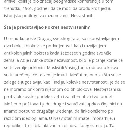
arhive, koliki je bio značaj beogradske konferencije u tom
trenutku, 1961. godine i da će moći da prođu kroz jednu
istorijsku podlogu za razumevanje Nesvrstanih.
Šta je predstavljao Pokret nestvrstanih?
U trenutku posle Drugog svetskog rata, sa uspostavljanjem
dva bloka i blokovske podvojenosti, kao i razvijanjem
antikolonijalnih pokreta kada šezdesetih godina sve više
zemalja Azije i Afrike stiče nezavisnost, bilo je pitanje kome će
se te zemlje prikloniti: Moskvi ili Vašingtonu, odnosno kakvu
vrstu uređenja će te zemlje imati. Međutim, ono za šta su se
zalagale Jugoslavija, kao i Indija, kolevka nesvrstanosti, je da se
ne moramo prikloniti nijednom od tih blokova. Nestvrstani su
protiv blokovske podele sveta i za alternativu tvoj podeli.
Možemo poštovati jedni druge i sarađivati uprkos činjenici da
imamo potpuno drugačija uređenja, da finkcionišemo po
različitim ideologijama. U Nesvrstanim imate i monarhije, i
republike i to je bila aktivno miroljubiva koegzistencija. Taj