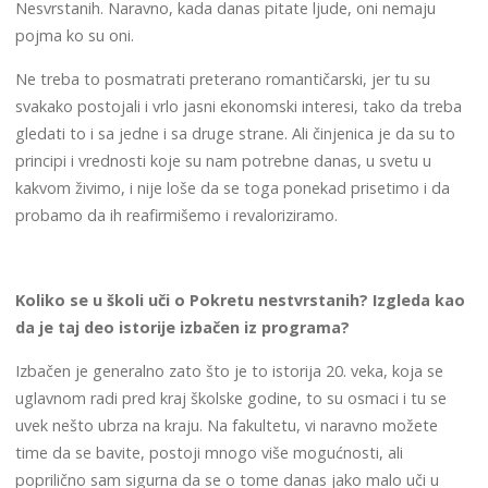
Nesvrstanih. Naravno, kada danas pitate ljude, oni nemaju
pojma ko su oni.
Ne treba to posmatrati preterano romantičarski, jer tu su
svakako postojali i vrlo jasni ekonomski interesi, tako da treba
gledati to i sa jedne i sa druge strane. Ali činjenica je da su to
principi i vrednosti koje su nam potrebne danas, u svetu u
kakvom živimo, i nije loše da se toga ponekad prisetimo i da
probamo da ih reafirmišemo i revaloriziramo.
Koliko se u školi uči o Pokretu nestvrstanih? Izgleda kao
da je taj deo istorije izbačen iz programa?
Izbačen je generalno zato što je to istorija 20. veka, koja se
uglavnom radi pred kraj školske godine, to su osmaci i tu se
uvek nešto ubrza na kraju. Na fakultetu, vi naravno možete
time da se bavite, postoji mnogo više mogućnosti, ali
poprilično sam sigurna da se o tome danas jako malo uči u