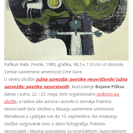
Rafikun Nabi: Pesnik, 1980, grafika, 96,5 x 110 cm Uz dozvolu
Centar savremene umetnosti Crne Gore
U okviru izložbe
Južna ozvezdja: poetike neuvrščenih/ Južna
sazvežđa: poetike nesvrstanih
/, kustoskinje
Bojane Piškur
,
danas i sutra, 22. i 23. maja, biće organizovano
vođstvo po
izložbi,
a radovi više autora i autorki iz zemalja Pokreta
nesvrstanih biće izloženi u Muzeju savremene umetnosti
Metelkova u Ljubljani sve do 10. septembra. Na otvaranju
izložbe razgovarali smo o zbirci fotografija, Pokretu
nesvrstanih i Muzeju Jugoslavije sa istoričarkom i kustoskinjom