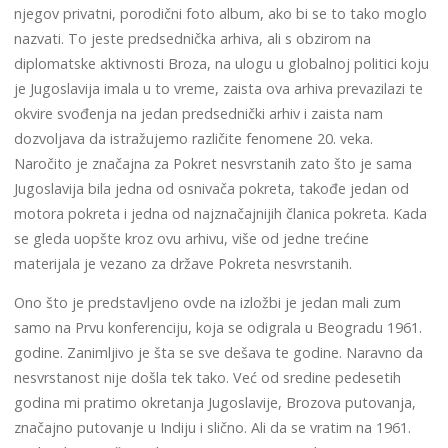
njegov privatni, porodični foto album, ako bi se to tako moglo
nazvati. To jeste predsednička arhiva, ali s obzirom na
diplomatske aktivnosti Broza, na ulogu u globalnoj politici koju
je Jugoslavija imala u to vreme, zaista ova arhiva prevazilazi te
okvire svođenja na jedan predsednički arhiv i zaista nam
dozvoljava da istražujemo različite fenomene 20. veka.
Naročito je značajna za Pokret nesvrstanih zato što je sama
Jugoslavija bila jedna od osnivača pokreta, takođe jedan od
motora pokreta i jedna od najznačajnijih članica pokreta. Kada
se gleda uopšte kroz ovu arhivu, više od jedne trećine
materijala je vezano za države Pokreta nesvrstanih.
Ono što je predstavljeno ovde na izložbi je jedan mali zum
samo na Prvu konferenciju, koja se odigrala u Beogradu 1961.
godine. Zanimljivo je šta se sve dešava te godine. Naravno da
nesvrstanost nije došla tek tako. Već od sredine pedesetih
godina mi pratimo okretanja Jugoslavije, Brozova putovanja,
značajno putovanje u Indiju i slično. Ali da se vratim na 1961.