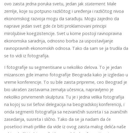
ovo zaista jedna poruka svetu, jedan jak
statement
. Male
zemlje, koje su potpuno različitog i uređenja i različitog nivoa
ekonomskog razvoja mogu da sarađuju. Mogu zajedno da
naprave jedan svet gde će biti proklamovani principi
miroljubive koegzistencije. Svet u kome postoji ravnopravna
ekonomska saradnja, odnosno borba za uspostavljanje
ravnopravnih ekonomskih odnosa. Tako da sam se ja trudila da
se to vidi iz fotografija.
I fotografije su segmentisane u nekoliko delova. To je jedan
mizanscen gde imamo fotografije Beograda kako je izgledao u
vreme konferencije. To su bile zaista pripreme, ceo Beograd je
bio ukrašen zastavama zemalja učesnica, napravljeno je
nekoliko privremenih skulptura. Tu je i jedna velika fotografija
na kojoj su svi šefovi delegacija na beogradskoj konferenciji, i
onda segmenti fotografija sa nezvaničnih susreta i sa zvaničnih
zasedanja, susreta i slično. Tako da se ja nadam da će
posetioci imati prilike da vide iz ovog zaista malog delića naše