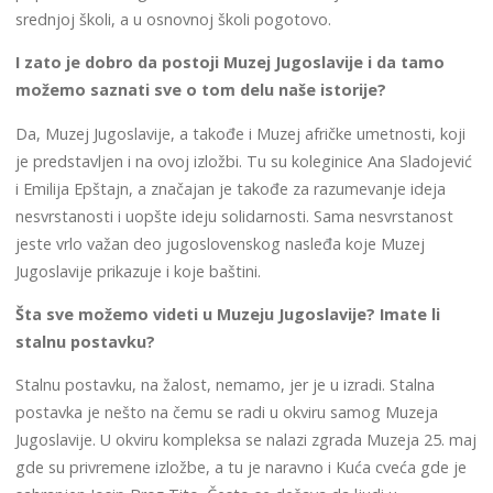
srednjoj školi, a u osnovnoj školi pogotovo.
I zato je dobro da postoji Muzej Jugoslavije i da tamo
možemo saznati sve o tom delu naše istorije?
Da, Muzej Jugoslavije, a takođe i Muzej afričke umetnosti, koji
je predstavljen i na ovoj izložbi. Tu su koleginice Ana Sladojević
i Emilija Epštajn, a značajan je takođe za razumevanje ideja
nesvrstanosti i uopšte ideju solidarnosti. Sama nesvrstanost
jeste vrlo važan deo jugoslovenskog nasleđa koje Muzej
Jugoslavije prikazuje i koje baštini.
Šta sve možemo videti u Muzeju Jugoslavije? Imate li
stalnu postavku?
Stalnu postavku, na žalost, nemamo, jer je u izradi. Stalna
postavka je nešto na čemu se radi u okviru samog Muzeja
Jugoslavije. U okviru kompleksa se nalazi zgrada Muzeja 25. maj
gde su privremene izložbe, a tu je naravno i Kuća cveća gde je