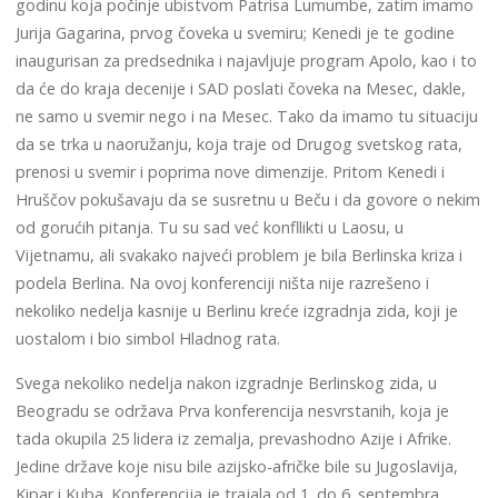
godinu koja počinje ubistvom Patrisa Lumumbe, zatim imamo
Jurija Gagarina, prvog čoveka u svemiru; Kenedi je te godine
inaugurisan za predsednika i najavljuje program Apolo, kao i to
da će do kraja decenije i SAD poslati čoveka na Mesec, dakle,
ne samo u svemir nego i na Mesec. Tako da imamo tu situaciju
da se trka u naoružanju, koja traje od Drugog svetskog rata,
prenosi u svemir i poprima nove dimenzije. Pritom Kenedi i
Hruščov pokušavaju da se susretnu u Beču i da govore o nekim
od gorućih pitanja. Tu su sad već konfllikti u Laosu, u
Vijetnamu, ali svakako najveći problem je bila Berlinska kriza i
podela Berlina. Na ovoj konferenciji ništa nije razrešeno i
nekoliko nedelja kasnije u Berlinu kreće izgradnja zida, koji je
uostalom i bio simbol Hladnog rata.
Svega nekoliko nedelja nakon izgradnje Berlinskog zida, u
Beogradu se održava Prva konferencija nesvrstanih, koja je
tada okupila 25 lidera iz zemalja, prevashodno Azije i Afrike.
Jedine države koje nisu bile azijsko-afričke bile su Jugoslavija,
Kipar i Kuba. Konferencija je trajala od 1. do 6. septembra