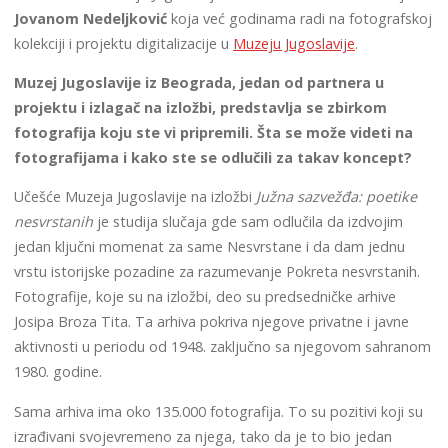
Jovanom Nedeljković
koja već godinama radi na fotografskoj
kolekciji i projektu digitalizacije u
Muzeju Jugoslavije
.
Muzej Jugoslavije iz Beograda, jedan od partnera u
projektu i izlagač na izložbi, predstavlja se zbirkom
fotografija koju ste vi pripremili. Šta se može videti na
fotografijama i kako ste se odlučili za takav koncept?
Učešće Muzeja Jugoslavije na izložbi
Južna sazvežđa: poetike
nesvrstanih
je studija slučaja gde sam odlučila da izdvojim
jedan ključni momenat za same Nesvrstane i da dam jednu
vrstu istorijske pozadine za razumevanje Pokreta nesvrstanih.
Fotografije, koje su na izložbi, deo su predsedničke arhive
Josipa Broza Tita. Ta arhiva pokriva njegove privatne i javne
aktivnosti u periodu od 1948. zaključno sa njegovom sahranom
1980. godine.
Sama arhiva ima oko 135.000 fotografija. To su pozitivi koji su
izrađivani svojevremeno za njega, tako da je to bio jedan