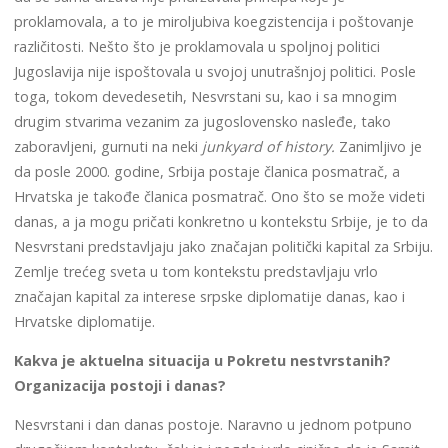
proklamovala, a to je miroljubiva koegzistencija i poštovanje
različitosti. Nešto što je proklamovala u spoljnoj politici
Jugoslavija nije ispoštovala u svojoj unutrašnjoj politici. Posle
toga, tokom devedesetih, Nesvrstani su, kao i sa mnogim
drugim stvarima vezanim za jugoslovensko nasleđe, tako
zaboravljeni, gurnuti na neki
junkyard of history.
Zanimljivo je
da posle 2000. godine, Srbija postaje članica posmatrač, a
Hrvatska je takođe članica posmatrač. Ono što se može videti
danas, a ja mogu pričati konkretno u kontekstu Srbije, je to da
Nesvrstani predstavljaju jako značajan politički kapital za Srbiju.
Zemlje trećeg sveta u tom kontekstu predstavljaju vrlo
značajan kapital za interese srpske diplomatije danas, kao i
Hrvatske diplomatije.
Kakva je aktuelna situacija u Pokretu nestvrstanih?
Organizacija postoji i danas?
Nesvrstani i dan danas postoje. Naravno u jednom potpuno