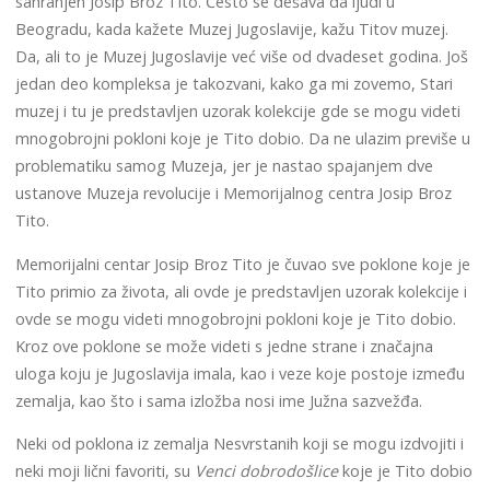
sahranjen Josip Broz Tito. Često se dešava da ljudi u
Beogradu, kada kažete Muzej Jugoslavije, kažu Titov muzej.
Da, ali to je Muzej Jugoslavije već više od dvadeset godina. Još
jedan deo kompleksa je takozvani, kako ga mi zovemo, Stari
muzej i tu je predstavljen uzorak kolekcije gde se mogu videti
mnogobrojni pokloni koje je Tito dobio. Da ne ulazim previše u
problematiku samog Muzeja, jer je nastao spajanjem dve
ustanove Muzeja revolucije i Memorijalnog centra Josip Broz
Tito.
Memorijalni centar Josip Broz Tito je čuvao sve poklone koje je
Tito primio za života, ali ovde je predstavljen uzorak kolekcije i
ovde se mogu videti mnogobrojni pokloni koje je Tito dobio.
Kroz ove poklone se može videti s jedne strane i značajna
uloga koju je Jugoslavija imala, kao i veze koje postoje između
zemalja, kao što i sama izložba nosi ime Južna sazvežđa.
Neki od poklona iz zemalja Nesvrstanih koji se mogu izdvojiti i
neki moji lični favoriti, su
Venci dobrodošlice
koje je Tito dobio