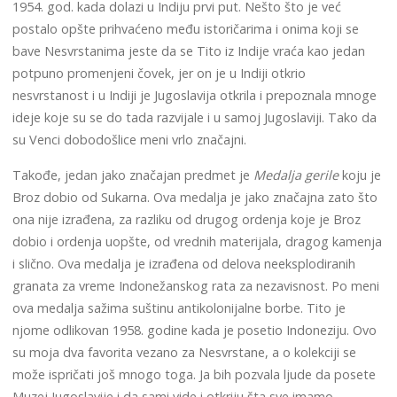
1954. god. kada dolazi u Indiju prvi put. Nešto što je već
postalo opšte prihvaćeno među istoričarima i onima koji se
bave Nesvrstanima jeste da se Tito iz Indije vraća kao jedan
potpuno promenjeni čovek, jer on je u Indiji otkrio
nesvrstanost i u Indiji je Jugoslavija otkrila i prepoznala mnoge
ideje koje su se do tada razvijale i u samoj Jugoslaviji. Tako da
su Venci dobodošlice meni vrlo značajni.
Takođe, jedan jako značajan predmet je
Medalja gerile
koju je
Broz dobio od Sukarna. Ova medalja je jako značajna zato što
ona nije izrađena, za razliku od drugog ordenja koje je Broz
dobio i ordenja uopšte, od vrednih materijala, dragog kamenja
i slično. Ova medalja je izrađena od delova neeksplodiranih
granata za vreme Indonežanskog rata za nezavisnost. Po meni
ova medalja sažima suštinu antikolonijalne borbe. Tito je
njome odlikovan 1958. godine kada je posetio Indoneziju. Ovo
su moja dva favorita vezano za Nesvrstane, a o kolekciji se
može ispričati još mnogo toga. Ja bih pozvala ljude da posete
Muzej Jugoslavije i da sami vide i otkriju šta sve imamo.