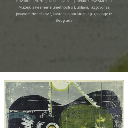
Povodom izložbe Južna sazvežđa: poetike nesvrstanih u
Muzeju savremene umetnosti u Ljubljani, razgovor sa
Jovanom Nedeljković, kustoskinjom Muzeja Jugoslavije iz
Beograda