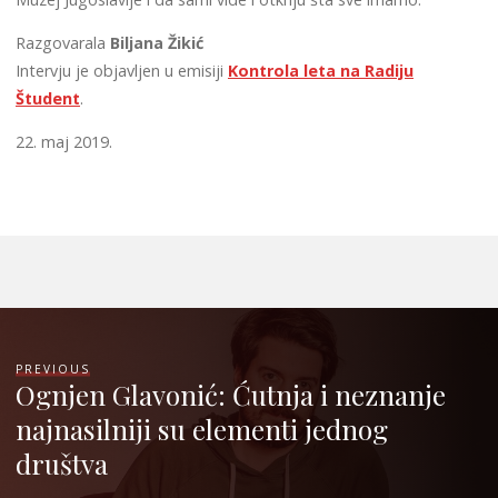
Razgovarala
Biljana Žikić
Intervju je objavljen u emisiji
Kontrola leta na Radiju
Študent
.
22. maj 2019.
PREVIOUS
Ognjen Glavonić: Ćutnja i neznanje
najnasilniji su elementi jednog
društva