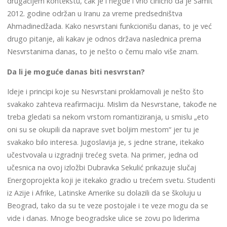
drugačijem kontekstu, čak je i negde i vrlo cinično da je Samit
2012. godine održan u Iranu za vreme predsedništva
Ahmadinedžada. Kako nesvrstani funkcionišu danas, to je već
drugo pitanje, ali kakav je odnos država naslednica prema
Nesvrstanima danas, to je nešto o čemu malo više znam.
Da li je moguće danas biti nesvrstan?
Ideje i principi koje su Nesvrstani proklamovali je nešto što
svakako zahteva reafirmaciju. Mislim da Nesvrstane, takođe ne
treba gledati sa nekom vrstom romantiziranja, u smislu „eto
oni su se okupili da naprave svet boljim mestom“ jer tu je
svakako bilo interesa. Jugoslavija je, s jedne strane, itekako
učestvovala u izgradnji trećeg sveta. Na primer, jedna od
učesnica na ovoj izložbi Dubravka Sekulić prikazuje slučaj
Energoprojekta koji je itekako gradio u trećem svetu. Studenti
iz Azije i Afrike, Latinske Amerike su dolazili da se školuju u
Beograd, tako da su te veze postojale i te veze mogu da se
vide i danas. Mnoge beogradske ulice se zovu po liderima