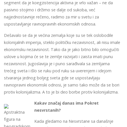
segment da je koegzistencija aktivna je vrlo važan – ne da
pasivno stojimo i držimo se dalje od sukoba, već
najjednostavnije rečeno, radimo za mir u svetu i za
uspostavljanje ravnopravnih ekonomskih odnosa.
Dešavalo se da je većina zemalja koje su se tek oslobodile
kolonijalnih imperija, steklo političku nezavisnost, ali nisu imale
ekonomsku nezavisnost. Tako da je jako bitno bilo omogućiti
uslove u kojima će se te zemlje razvijati i zaista imati punu
nezavisnost. Jugoslavija je i puno sarađivala sa zemljama
trećeg sveta i išlo se ruku pod ruku sa uverenjem i idejom
stvaranja jednog boljeg sveta gde se uspostavljaju
ravnopravni ekonomski odnosi, je samo tako može da se bori
protiv kolonijalizma. A to je bi deo borbe protiv kolonijalizma.
Kakav značaj danas ima Pokret
nesvrstanih?
Apstraktna
figura na
Kada gledamo na Nesvrstane sa današnje
beogradskom