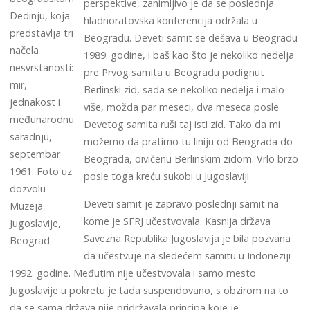
perspektive, zanimljivo je da se poslednja
Dedinju, koja
hladnoratovska konferencija održala u
predstavlja tri
Beogradu. Deveti samit se dešava u Beogradu
načela
1989. godine, i baš kao što je nekoliko nedelja
nesvrstanosti:
pre Prvog samita u Beogradu podignut
mir,
Berlinski zid, sada se nekoliko nedelja i malo
jednakost i
više, možda par meseci, dva meseca posle
međunarodnu
Devetog samita ruši taj isti zid. Tako da mi
saradnju,
možemo da pratimo tu liniju od Beograda do
septembar
Beograda, oivičenu Berlinskim zidom. Vrlo brzo
1961. Foto uz
posle toga kreću sukobi u Jugoslaviji.
dozvolu
Deveti samit je zapravo poslednji samit na
Muzeja
kome je SFRJ učestvovala. Kasnija država
Jugoslavije,
Savezna Republika Jugoslavija je bila pozvana
Beograd
da učestvuje na sledećem samitu u Indoneziji
1992. godine. Međutim nije učestvovala i samo mesto
Jugoslavije u pokretu je tada suspendovano, s obzirom na to
da se sama država nije pridržavala principa koje je