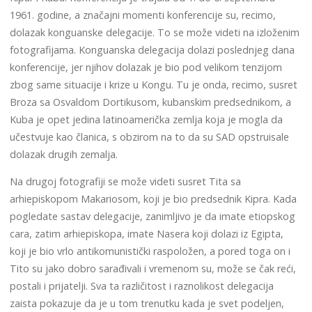
1961. godine, a značajni momenti konferencije su, recimo,
dolazak konguanske delegacije. To se može videti na izloženim
fotografijama. Konguanska delegacija dolazi poslednjeg dana
konferencije, jer njihov dolazak je bio pod velikom tenzijom
zbog same situacije i krize u Kongu. Tu je onda, recimo, susret
Broza sa Osvaldom Dortikusom, kubanskim predsednikom, a
Kuba je opet jedina latinoamerička zemlja koja je mogla da
učestvuje kao članica, s obzirom na to da su SAD opstruisale
dolazak drugih zemalja.
Na drugoj fotografiji se može videti susret Tita sa
arhiepiskopom Makariosom, koji je bio predsednik Kipra. Kada
pogledate sastav delegacije, zanimljivo je da imate etiopskog
cara, zatim arhiepiskopa, imate Nasera koji dolazi iz Egipta,
koji je bio vrlo antikomunistički raspoložen, a pored toga on i
Tito su jako dobro sarađivali i vremenom su, može se čak reći,
postali i prijatelji. Sva ta različitost i raznolikost delegacija
zaista pokazuje da je u tom trenutku kada je svet podeljen,