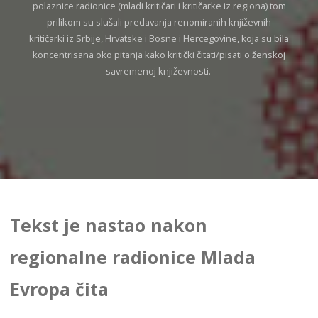
polaznice radionice (mladi kritičari i kritičarke iz regiona) tom
prilikom su slušali predavanja renomiranih književnih
kritičarki iz Srbije, Hrvatske i Bosne i Hercegovine, koja su bila
koncentrisana oko pitanja kako kritički čitati/pisati o ženskoj
savremenoj književnosti.
Tekst je nastao nakon
regionalne radionice Mlada
Evropa čita