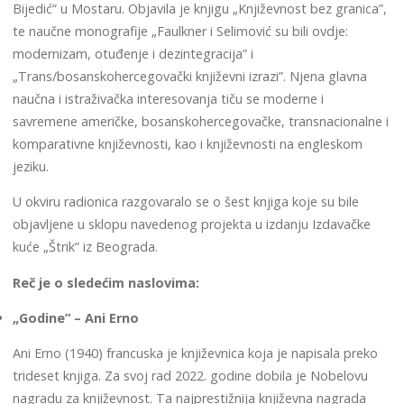
Bijedić” u Mostaru. Objavila je knjigu „Književnost bez granica”,
te naučne monografije „Faulkner i Selimović su bili ovdje:
modernizam, otuđenje i dezintegracija” i
„Trans/bosanskohercegovački književni izrazi”. Njena glavna
naučna i istraživačka interesovanja tiču se moderne i
savremene američke, bosanskohercegovačke, transnacionalne i
komparativne književnosti, kao i književnosti na engleskom
jeziku.
U okviru radionica razgovaralo se o šest knjiga koje su bile
objavljene u sklopu navedenog projekta u izdanju Izdavačke
kuće „Štrik” iz Beograda.
Reč je o sledećim naslovima:
„Godine” – Ani Erno
Ani Erno (1940) francuska je književnica koja je napisala preko
trideset knjiga. Za svoj rad 2022. godine dobila je Nobelovu
nagradu za književnost. Ta najprestižnija književna nagrada