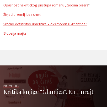
Opasnost nekritičkog pristupa romanu „Godina bisera
”
Živjeti u zemlji bez smrti
Srećno detinjstvo umetnika – oksimoron ili Atlantida?
Biopsija majke
PREVIOUS
Kritika knjige “Glumica”, En Enrajt