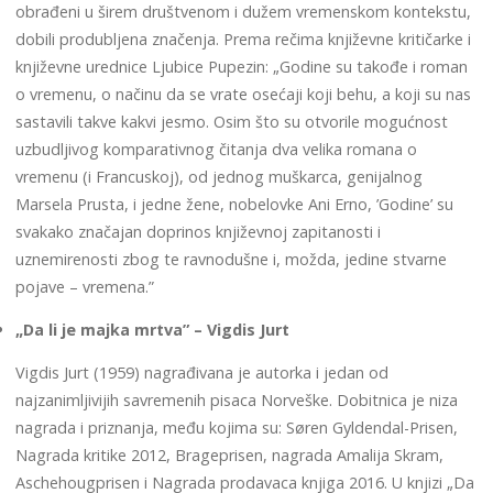
obrađeni u širem društvenom i dužem vremenskom kontekstu,
dobili produbljena značenja. Prema rečima književne kritičarke i
književne urednice Ljubice Pupezin: „Godine su takođe i roman
o vremenu, o načinu da se vrate osećaji koji behu, a koji su nas
sastavili takve kakvi jesmo. Osim što su otvorile mogućnost
uzbudljivog komparativnog čitanja dva velika romana o
vremenu (i Francuskoj), od jednog muškarca, genijalnog
Marsela Prusta, i jedne žene, nobelovke Ani Erno, ’Godine’ su
svakako značajan doprinos književnoj zapitanosti i
uznemirenosti zbog te ravnodušne i, možda, jedine stvarne
pojave – vremena.”
„Da li je majka mrtva” – Vigdis Jurt
Vigdis Jurt (1959) nagrađivana je autorka i jedan od
najzanimljivijih savremenih pisaca Norveške. Dobitnica je niza
nagrada i priznanja, među kojima su: Søren Gyldendal-Prisen,
Nagrada kritike 2012, Brageprisen, nagrada Amalija Skram,
Aschehougprisen i Nagrada prodavaca knjiga 2016. U knjizi „Da