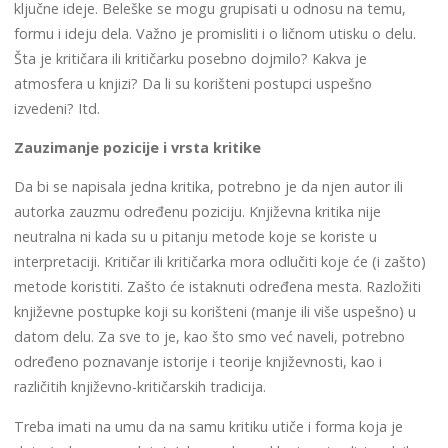
ključne ideje. Beleške se mogu grupisati u odnosu na temu,
formu i ideju dela. Važno je promisliti i o ličnom utisku o delu.
Šta je kritičara ili kritičarku posebno dojmilo? Kakva je
atmosfera u knjizi? Da li su korišteni postupci uspešno
izvedeni? Itd.
Zauzimanje pozicije i vrsta kritike
Da bi se napisala jedna kritika, potrebno je da njen autor ili
autorka zauzmu određenu poziciju. Književna kritika nije
neutralna ni kada su u pitanju metode koje se koriste u
interpretaciji. Kritičar ili kritičarka mora odlučiti koje će (i zašto)
metode koristiti. Zašto će istaknuti određena mesta. Razložiti
književne postupke koji su korišteni (manje ili više uspešno) u
datom delu. Za sve to je, kao što smo već naveli, potrebno
određeno poznavanje istorije i teorije književnosti, kao i
različitih književno-kritičarskih tradicija.
Treba imati na umu da na samu kritiku utiče i forma koja je