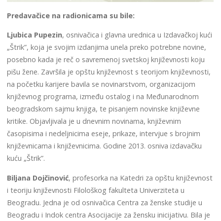
Predavačice na radionicama su bile:
Ljubica Pupezin
, osnivačica i glavna urednica u Izdavačkoj kući
„Štrik”, koja je svojim izdanjima unela preko potrebne novine,
posebno kada je reč o savremenoj svetskoj književnosti koju
pišu žene. Završila je opštu književnost s teorijom književnosti,
na početku karijere bavila se novinarstvom, organizacijom
književnog programa, između ostalog i na Međunarodnom
beogradskom sajmu knjiga, te pisanjem novinske književne
kritike. Objavljivala je u dnevnim novinama, književnim
časopisima i nedeljnicima eseje, prikaze, intervjue s brojnim
književnicama i književnicima. Godine 2013. osniva izdavačku
kuću „Štrik”.
Biljana Dojčinović
, profesorka na Katedri za opštu književnost
i teoriju književnosti Filološkog fakulteta Univerziteta u
Beogradu. Jedna je od osnivačica Centra za ženske studije u
Beogradu i Indok centra Asocijacije za žensku inicijativu. Bila je