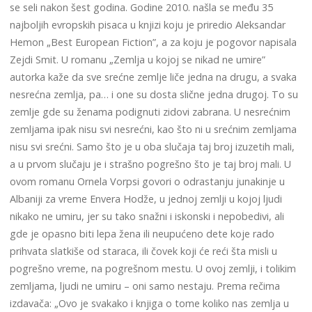
se seli nakon šest godina. Godine 2010. našla se među 35
najboljih evropskih pisaca u knjizi koju je priredio Aleksandar
Hemon „Best European Fiction”, a za koju je pogovor napisala
Zejdi Smit. U romanu „Zemlja u kojoj se nikad ne umire”
autorka kaže da sve srećne zemlje liče jedna na drugu, a svaka
nesrećna zemlja, pa… i one su dosta slične jedna drugoj. To su
zemlje gde su ženama podignuti zidovi zabrana. U nesrećnim
zemljama ipak nisu svi nesrećni, kao što ni u srećnim zemljama
nisu svi srećni. Samo što je u oba slučaja taj broj izuzetih mali,
a u prvom slučaju je i strašno pogrešno što je taj broj mali. U
ovom romanu Ornela Vorpsi govori o odrastanju junakinje u
Albaniji za vreme Envera Hodže, u jednoj zemlji u kojoj ljudi
nikako ne umiru, jer su tako snažni i iskonski i nepobedivi, ali
gde je opasno biti lepa žena ili neupućeno dete koje rado
prihvata slatkiše od staraca, ili čovek koji će reći šta misli u
pogrešno vreme, na pogrešnom mestu. U ovoj zemlji, i tolikim
zemljama, ljudi ne umiru – oni samo nestaju. Prema rečima
izdavača: „Ovo je svakako i knjiga o tome koliko nas zemlja u