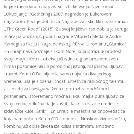
knjige memoara o majčinstvu i zbirke eseja. Njen roman
„Okupljanje” (Gathering) 2007. nagrađen je Bukerovom
nagradom. Prva je dobitnica Nagrade za irsku fikciju, za roman
„The Green Road” (2015). Za svoj književni rad dobila je i druga
značajna priznanja, poput nagrade Vitbred i Medalje Andre
Karnegi za fikciju i Nagrade irskog PEN-a. U romanu „Glumica”
En Enrajt nas upoznaje s likom Nore, koja istražuje prošlost
svoje majke Ketrin, otkrivajući istine o glamuroznom svetu
filma i pozornice, ali i o porodičnoj istoriji, majčinstvu, ljubavi,
traumi. Ketrin O’Del nije bila samo najveća diva jednog
vremena. Bila je složena ličnost, umetnica raskošnog talenta,
ali i osetljiva i nesigurna žena u potrazi za podrškom i
priznanjem, istovremeno moćna i jaka, majka puna ljubavi za
svoju ćerku, odlučna da je zaštiti. Kako su istakle urednice
izdavačke kuće „Štrik”: „En Enrajt je maestralna pripovedačica
koja nam priču o Ketrin O’Del donosi s filmskom živopisnošću,
kombinujući opise života iza kulisa s intimnim, emotivno
snažnim trenucima između majke i ćerke.”