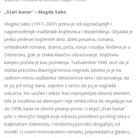
„Stari bunar” – Magda Sabo
Magda Sabo (1917–2007) jedna je od najznačajnijih i
najprevođenijih mađarskih književnica i disidentkinja. Objavila je
preko pedeset književnih dela: zbirki pesama, romana,
omladinskih romana, drama, priča, eseja i studija. Rođena je u
Debrecinu, gde je stekla klasično obrazovanje. Književnu
karijeru počela je kao pesnikinja. Turbulentne 1949. vest da je
dobila prestižnu Baumgartenovu nagradu zatekla ju je na
radnom mestu službenice Ministarstva vera i obrazovanja, da
bi joj još istog dana, zajedno s vešću da joj je nagrada
oduzeta, bio uručen i otkaz. Kao neprijateljski (klasni) element,
bila je osuđena na silencijum i nije smela ništa da objavljuje sve
do 1958, kada se okreće pisanju proze. U knjizi „Stari bunar”
piše o devojčici Magdi koja odrasta početkom prošlog veka u
bajkovitom Debrecinu, i neobičnoj porodici drugačijoj od
ostalih. U ovom memoarskom romanu, pripovedačica gleda u