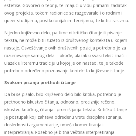
estetike. Govoreći o teoriji, te imajući u vidu primarni zadatak
ovog projekta, tokom radionice se razgovaralo i o rodnim i
queer studijama, postkolonijalnim teorijama, te kritici rasizma.
Nijedno književno delo, pa time ni kritičko čitanje ili pisanje
teksta, ne može biti izuzeto iz društvenog konteksta u kojem
nastaje. Osvešćivanje ovih društvenih pozicija potrebno je za
razumevanje samog dela. Takođe, ulazak u svaki tekst znači i
ulazak u literarnu tradiciju u kojoj je on nastao, te je takođe
potrebno određeno poznavanje konteksta književne istorije.
Svakom pisanju prethodi čitanje
Da bi se pisalo, bilo književno delo bilo kritika, potrebno je
prethodno iskustvo čitanja, odnosno, preciznije rečeno,
iskustvo kritičkog čitanja i promišljanja teksta. Kritičko čitanje
je postupak koji zahteva određenu vrstu discipline i znanja,
doslednosti argumentacije, umeća komentiranja i
interpretiranja. Posebno je bitna veština interpretiranja