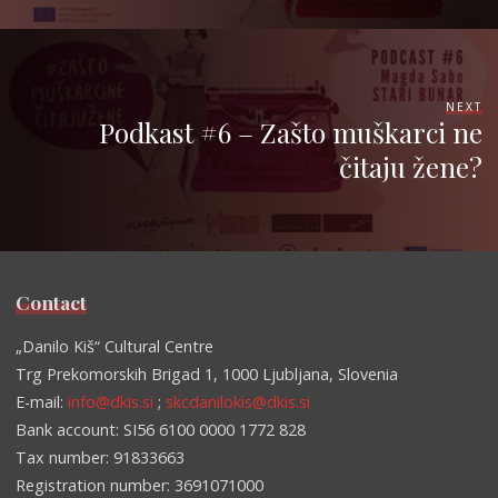
NEXT
Podkast #6 – Zašto muškarci ne
čitaju žene?
Contact
„Danilo Kiš“ Cultural Centre
Trg Prekomorskih Brigad 1, 1000 Ljubljana, Slovenia
E-mail:
info@dkis.si
;
skcdanilokis@dkis.si
Bank account: SI56 6100 0000 1772 828
Tax number: 91833663
Registration number: 3691071000