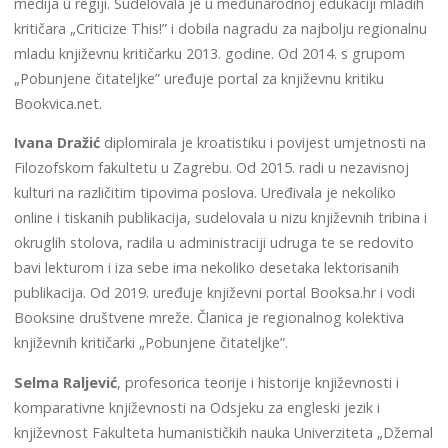
medija u regiji. Sudelovala je u međunarodnoj edukaciji mladih
kritičara „Criticize This!” i dobila nagradu za najbolju regionalnu
mladu književnu kritičarku 2013. godine. Od 2014. s grupom
„Pobunjene čitateljke” uređuje portal za književnu kritiku
Bookvica.net.
Ivana Dražić
diplomirala je kroatistiku i povijest umjetnosti na
Filozofskom fakultetu u Zagrebu. Od 2015. radi u nezavisnoj
kulturi na različitim tipovima poslova. Uređivala je nekoliko
online i tiskanih publikacija, sudelovala u nizu književnih tribina i
okruglih stolova, radila u administraciji udruga te se redovito
bavi lekturom i iza sebe ima nekoliko desetaka lektorisanih
publikacija. Od 2019. uređuje književni portal Booksa.hr i vodi
Booksine društvene mreže. Članica je regionalnog kolektiva
književnih kritičarki „Pobunjene čitateljke”.
Selma Raljević
, profesorica teorije i historije književnosti i
komparativne književnosti na Odsjeku za engleski jezik i
književnost Fakulteta humanističkih nauka Univerziteta „Džemal