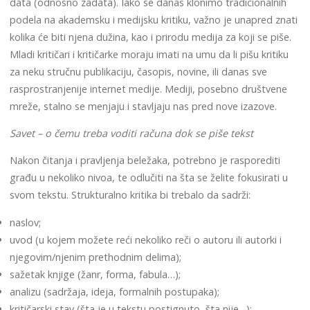
data (odnosno zadata). Iako se danas klonimo tradicionalnih
podela na akademsku i medijsku kritiku, važno je unapred znati
kolika će biti njena dužina, kao i prirodu medija za koji se piše.
Mladi kritičari i kritičarke moraju imati na umu da li pišu kritiku
za neku stručnu publikaciju, časopis, novine, ili danas sve
rasprostranjenije internet medije. Mediji, posebno društvene
mreže, stalno se menjaju i stavljaju nas pred nove izazove.
Savet – o čemu treba voditi računa dok se piše tekst
Nakon čitanja i pravljenja beležaka, potrebno je rasporediti
građu u nekoliko nivoa, te odlučiti na šta se želite fokusirati u
svom tekstu. Strukturalno kritika bi trebalo da sadrži:
naslov;
uvod (u kojem možete reći nekoliko reči o autoru ili autorki i
njegovim/njenim prethodnim delima);
sažetak knjige (žanr, forma, fabula…);
analizu (sadržaja, ideja, formalnih postupaka);
kritičarski stav (šta je u tekstu postignuto, šta nije…);