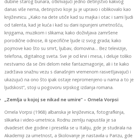
dubine starog bunara, otkrivajući jedno detinjstvo kakvog
danas više nema, detinjstvo koje ju je upravo i oblikovalo kao
književnicu. „Kako na dete utiče kad su majka i otac i sami ljudi
od talenta, kad je kuća i kad su dani ispunjeni umetnošću,
knjigama, muzikom i slikama; kako doživljava zamršene
porodične odnose, ili specifične ljude iz svog grada; kako
pojmove kao što su smrt, ljubav, domovina… Bez televizije,
telefona, digitalnog sveta. Sve je od krvi i mesa, i deluje toliko
nestvarno da se čini delom neke fantazmagorije, ali i te kako
zadržava snažnu vezu s današnjim vremenom rasvetljavajući i
ukazujući na ono što ipak ostaje nepromenjeno u nama a to je
ljudskost”, stoji u pogovoru srpskog izdanja romana.
„Zemlja u kojoj se nikad ne umire” – Ornela Vorpsi
Ornela Vorpsi (1968) albanska je književnica, fotografkinja,
slikarka i video-umetnica. Rodnu zemlju napustila je sa
dvadeset dve godine i preselila se u Italiju, gde je studirala na
Akademiji za umetnost, a školovanje je nastavila u Parizu, gde