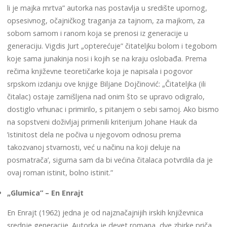
li je majka mrtva” autorka nas postavlja u središte upornog,
opsesivnog, očajničkog traganja za tajnom, za majkom, za
sobom samom i ranom koja se prenosi iz generacije u
generaciju. Vigdis Jurt „opterećuje” čitateljku bolom i tegobom
koje sama junakinja nosi i kojih se na kraju oslobađa. Prema
rečima književne teoretičarke koja je napisala i pogovor
srpskom izdanju ove knjige Biljane Dojčinović: „Čitateljka (ili
čitalac) ostaje zamišljena nad onim što se upravo odigralo,
dostiglo vrhunac i primirilo, s pitanjem o sebi samoj. Ako bismo
na sopstveni doživljaj primenili kriterijum Johane Hauk da
’istinitost dela ne počiva u njegovom odnosu prema
takozvanoj stvarnosti, već u načinu na koji deluje na
posmatrača’, sigurna sam da bi većina čitalaca potvrdila da je
ovaj roman istinit, bolno istinit.”
„Glumica” – En Enrajt
En Enrajt (1962) jedna je od najznačajnijih irskih književnica
srednje generacije. Autorka je devet romana, dve zbirke priča,