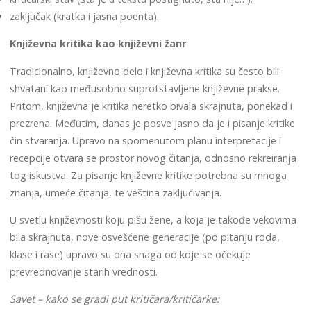
zaključak (kratka i jasna poenta).
Književna kritika kao književni žanr
Tradicionalno, književno delo i književna kritika su često bili
shvatani kao međusobno suprotstavljene književne prakse.
Pritom, književna je kritika neretko bivala skrajnuta, ponekad i
prezrena. Međutim, danas je posve jasno da je i pisanje kritike
čin stvaranja. Upravo na spomenutom planu interpretacije i
recepcije otvara se prostor novog čitanja, odnosno rekreiranja
tog iskustva. Za pisanje književne kritike potrebna su mnoga
znanja, umeće čitanja, te veština zaključivanja.
U svetlu književnosti koju pišu žene, a koja je takođe vekovima
bila skrajnuta, nove osvešćene generacije (po pitanju roda,
klase i rase) upravo su ona snaga od koje se očekuje
prevrednovanje starih vrednosti.
Savet – kako se gradi put kritičara/kritičarke: