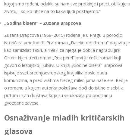
kojoj smo rođeni, odakle su nam sve pretkinje i preci, oblikuje u
životu, i koliko utiče na to kakvi ljudi postajemo.”
„Godina bisera” – Zuzana Brapcova
Zuzana Brapcova (1959–2015) rođena je u Pragu u porodici
istoričara umetnosti. Prvi roman „Daleko od stromu” objavila je
kao samizdat 1984, a 1987. za njega je dobila nagradu Jirži
Orten. Njen treći roman „Rok perel” prvi je češki roman koji
govori o lezbijskoj ljubavi. U knjizi „Godine bisera” Brapcova
ispisuje svet srednjoevropskog krajolika posle pada
komunizma, a pred vratima trećeg milenijuma naše ere. Reč je
o romanu u kojem autorka pokušava doći do istine o sebi, a
potom i svih društava koja su se ukazala po podizanju
gvozdene zavese.
Osnaživanje mladih kritičarskih
glasova