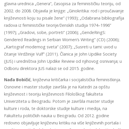
glavna urednica „Genera”, časopisa za feminističku teoriju, od
2002. do 2008. Objavila je knjige: „Ginokritika: rod i proučavanje
književnosti koju su pisale žene” (1993); „Odabrana bibliografija
radova iz feminističke teorije/ženskih studija 1974–1996”
(1997); „Gradovi, sobe, portreti” (2006); „GendeRingS:
Gendered Readings in Serbian Women’s Writing” (CD) (2006);
„Kartograf modernog sveta” (2007); „Susreti u tami: uvod u
čitanje Virdžinije Vulf” (2011). Članica je John Updike Society
(JUS) i uredništva John Updike Review od njihovog osnivanja; u
Odboru direktora JUS nalazi se od 2015. godine.
Nađa Bobičić
,
književna kritičarka i socijalistička feministkinja.
Osnovne i master studije završila je na Katedri za opštu
književnost i teoriju književnosti Filološkog fakulteta
Univerziteta u Beogradu. Potom je završila master studije
kulture i roda, te doktorske studije kulture i medija, na
Fakultetu političkih nauka u Beogradu. Od 2012. godine
redovno objavljuje književnu kritiku na više književnih portala i