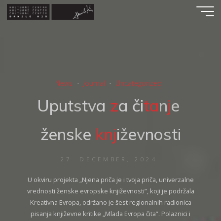
Skip
to
content
News
Journal
Uncategorized
U
p
u
t
s
t
v
a
v
a
z
a
č
i
t
a
n
j
e
e
ž
ž
e
n
n
s
k
e
k
n
j
i
i
ž
ž
e
v
n
o
s
t
i
27. DECEMBER, 2024
U okviru projekta „Njena priča je i tvoja priča, univerzalne
vrednosti ženske evropske književnosti”, koji je podržala
Kreativna Evropa, održano je šest regionalnih radionica
pisanja književne kritike „Mlada Evropa čita”. Polaznici i