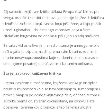
Cilj radionica književne kritike „Mlada Evropa čita” bio je, pre
svega, osnažiti i senzibilirati nove generacije književnih kritičara
i kritičarki za čitanje književnosti koju pišu žene, a koja je, čak
uzevši i globalno, i dalje mnogo zapostavljenija u širim
čitalačkim krugovima od one koju pišu (ili su pisali) muškarci.
Za takav vid osnaživanja, na radionicama je umnogome bilo
reči o jačanju otpora mladih prema svim klasnim, rodnim i
rasnim neravnopravnostima koje su dominirale (a i danas su
umnogome prisutne) u društvenim i kulturnim prilikama.
Šta je, zapravo, književna kritika
Prema klasičnim tumačenjima, književna kritika je disciplina
nauke o književnosti koja se bavi opisivanjem, tumačenjem i
procenjivanjem pojedinog književnog dela, odnosa autora ili
autorke prema društvenim okolnostima, na osnovu alata,
pojmova i termina koji proizlaze iz teorije književnosti i