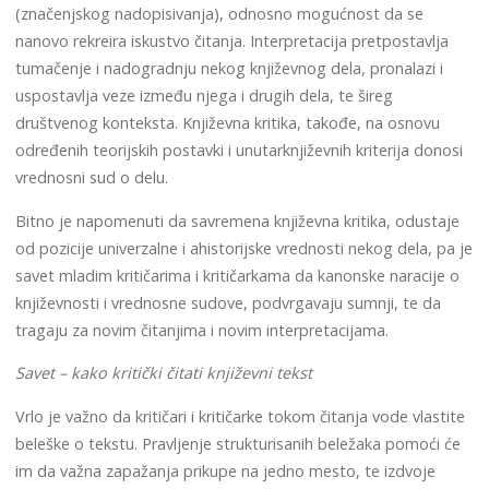
(značenjskog nadopisivanja), odnosno mogućnost da se
nanovo rekreira iskustvo čitanja. Interpretacija pretpostavlja
tumačenje i nadogradnju nekog književnog dela, pronalazi i
uspostavlja veze između njega i drugih dela, te šireg
društvenog konteksta. Književna kritika, takođe, na osnovu
određenih teorijskih postavki i unutarknjiževnih kriterija donosi
vrednosni sud o delu.
Bitno je napomenuti da savremena književna kritika, odustaje
od pozicije univerzalne i ahistorijske vrednosti nekog dela, pa je
savet mladim kritičarima i kritičarkama da kanonske naracije o
književnosti i vrednosne sudove, podvrgavaju sumnji, te da
tragaju za novim čitanjima i novim interpretacijama.
Savet – kako kritički čitati književni tekst
Vrlo je važno da kritičari i kritičarke tokom čitanja vode vlastite
beleške o tekstu. Pravljenje strukturisanih beležaka pomoći će
im da važna zapažanja prikupe na jedno mesto, te izdvoje