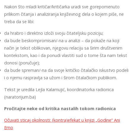
Nakon što mladi kritičar/kritičarka uradi sve gorepomenuto
prilikom čitanja i analiziranja književnog dela o kojem piše, ne
treba da se libi:
da hrabro i direktno izloži svoju čitateljsku poziciju;
da bude beskompromisan/-na u analizi – da pokaže na koji
način je tekst oblikovan, njegovu relaciju sa širim društvenim
kontekstom, kao i da ponudi vlastiti sud o tome šta nam tekst
donosi (poručuje);
da bude spreman/-na da svoje kritičko čitalačko iskustvo podeli
i o njemu raspravlja sa užom i širom čitalačkom publikom.
Tekst je uredila Lejla Kalamujić, koordinatorka radionica
(naratorijum.ba)
Pročitajte neke od kritika nastalih tokom radionica
Očuvati sticaj okolnosti: (kontra)efekat u knjizi „Godine” Ani
Erno