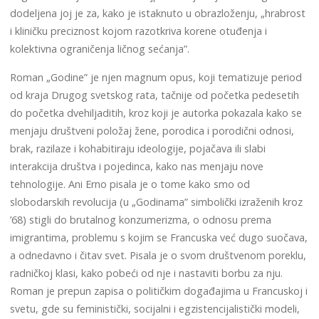
dodeljena joj je za, kako je istaknuto u obrazloženju, „hrabrost
i kliničku preciznost kojom razotkriva korene otuđenja i
kolektivna ograničenja ličnog sećanja”.
Roman „Godine” je njen magnum opus, koji tematizuje period
od kraja Drugog svetskog rata, tačnije od početka pedesetih
do početka dvehiljaditih, kroz koji je autorka pokazala kako se
menjaju društveni položaj žene, porodica i porodični odnosi,
brak, razilaze i kohabitiraju ideologije, pojačava ili slabi
interakcija društva i pojedinca, kako nas menjaju nove
tehnologije. Ani Erno pisala je o tome kako smo od
slobodarskih revolucija (u „Godinama” simbolički izraženih kroz
’68) stigli do brutalnog konzumerizma, o odnosu prema
imigrantima, problemu s kojim se Francuska već dugo suočava,
a odnedavno i čitav svet. Pisala je o svom društvenom poreklu,
radničkoj klasi, kako pobeći od nje i nastaviti borbu za nju.
Roman je prepun zapisa o političkim događajima u Francuskoj i
svetu, gde su feministički, socijalni i egzistencijalistički modeli,