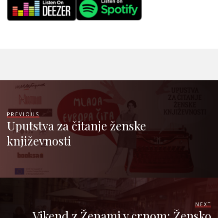
PREVIOUS
Uputstva za čitanje ženske
književnosti
NEXT
Vikend z Ženami v crnom: Žensko