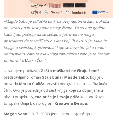
»Magda Sabo je odlučila da kroz ovaj neobični žanr pokuša
da istraži prvih šest godina svog života. To su one godine
kada ljudi počinju da se sećaju a još uvek ne mogu
apstraktno da razmišljaju o svetu koji ih okružuje. Malo je
knjiga u svetskoj književnosti koje se bave tim jako ranim
detinjstvom. Zato je ova knjiga zanimljiva i zato je to hrabar
poduhvat.
« Marko Čudić
U zadnjem podkastu
Zašto muškarci ne čitaju žene?
predstavljamo roman
Stari bunar Magde Sabo
, koji je u
prevodu
Marka Čudića
objavila beogradska izdavačka kuća
Štrik. Ovo je poslednja od šest knjiga koje su objavljene u
okviru projekta
Njena priča je i tvoja priča
koji podržava
Evropska Unija kroz program
Kreativna Evropa
.
Magda Sabo
(1917–2007) jedna je od najznačajnijih i