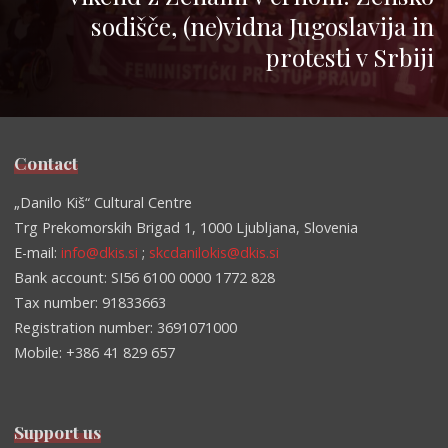
sodišče, (ne)vidna Jugoslavija in
protesti v Srbiji
Contact
„Danilo Kiš“ Cultural Centre
Trg Prekomorskih Brigad 1, 1000 Ljubljana, Slovenia
E-mail:
info@dkis.si
;
skcdanilokis@dkis.si
Bank account: SI56 6100 0000 1772 828
Tax number: 91833663
Registration number: 3691071000
Mobile: +386 41 829 657
Support us