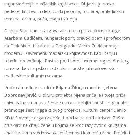
najprevođenijih mađarskih književnica. Objavila je preko
pedeset književnih dela: zbirki pesama, romana, omladinskih
romana, drama, priča, eseja i studija.
O knjizi Stari bunar razgovarali smo sa prevodiocem knjige
Markom Čudićem
, hungarologom, prevodiocem i profesorom
na Filološkom fakultetu u Beogradu. Marko Čudić predaje
modernu i savremenu mađarsku književnost, kao i teriju i
tehniku prevođenja. Bavi se poetikom savremenog mađarskog
romana, kao i srpsko-mađarskim i uošte južnoslovensko-
mađarskim kulturnim vezama.
Podkast uređuje i vodi
dr Biljana Žikić
, a montira
Jelena
Dobrosavljević
. U okviru projekta Njena priča je i tvoja priča,
univerzalne vrednosti ženske evropske književnosti i regionalne
promocije šest knjiga iz ovog projekta, Kulturni center Danilo
Kiš iz Slovenije organizuje šest podkasta pod nazivom Zašto
muškarci ne čitaju žene u kojima se kroz razgovor o knjigama
analizira tema vrednovanja književnosti koju pišu žene. Projekat