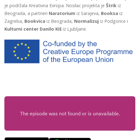
je podržala Kreativna Evropa. Nosilac projekta je
Štrik
iz
Beograda, a partneri
Naratorium
iz Sarajeva,
Booksa
iz
Zagreba,
Bookvica
iz Beograda,
Normalizuj
iz Podgorice i
Kulturni center Danilo Kiš
iz Ljubljane.