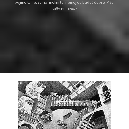
bojimo tame, samo, molim te, nemoj da budeš đubre. Piše:
Sašo Puljarević