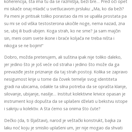
koherencija, šta ima tu da se razmišlja, beži bre… Pred oči opet
mi iskače onaj mladić u svetlucavom prsluku: „Ma, ko da beži?
Pa meni je pritisak toliko porastao da mi se upalila prostata pa
su mi se od viška testosterona ukočile noge, nema nazad, zna
se, ubij ili budi ubijen. Koga strah, ko ne sme? Ja sam majčin
sin, meni osim svete ikone i braće koljača ne treba ništa i
nikoga se ne bojim!“
Dobro, možda preterujem, ali suština ipak nije toliko daleko,
jer jedino što je još veće od straha i jedino što može da ga
prevaziđe jeste priznanje da taj strah postoji. Kolika se zapravo
nesigurnost krije u tome da čovek temelje svog identiteta
gradi na ubicama, odakle ta silna potreba da se oprašta klanje,
silovanje, ubijanje, nasilje… Institut kolektivne krivice opasan je
instrument koji dopušta da se uplašeni dželati u bekstvu istope
i sakriju u kolektiv. A šta ćemo sa onima što ćute?
Dečko (da, ti šljaštavi), narod je veštački konstrukt, bajka za
laku noć koju je smislio uplašeni um, jer nije mogao da shvati