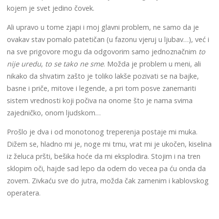
kojem je svet jedino čovek.
Ali upravo u tome zjapi i moj glavni problem, ne samo da je
ovakav stav pomalo patetičan (u fazonu vjeruj u ljubav…), već i
na sve prigovore mogu da odgovorim samo jednoznačnim
to
nije uredu
,
to se tako ne sme
. Možda je problem u meni, ali
nikako da shvatim zašto je toliko lakše pozivati se na bajke,
basne i priče, mitove i legende, a pri tom posve zanemariti
sistem vrednosti koji počiva na onome što je nama svima
zajedničko, onom ljudskom…
Prošlo je dva i od monotonog treperenja postaje mi muka.
Dižem se, hladno mi je, noge mi trnu, vrat mi je ukočen, kiselina
iz želuca pršti, bešika hoće da mi eksplodira. Stojim i na tren
sklopim oči, hajde sad lepo da odem do vecea pa ću onda da
zovem. Zivkaću sve do jutra, možda čak zamenim i kablovskog
operatera.