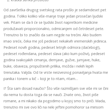
Od završetka drugog svetskog rata prošlo je sedamdeset pet
godina. Toliko koliko više-manje traje jedan prosečan ljudski
vek. Pitam se da li će se ljudski život napretkom medicine
produžavati proporcionalno, odmicanjem od četrdeset pete.
Trenutno bi to značilo da sam negde na trećini. Ako budem
imao sreće, čeka me još pedeset nekakvih vremenskih jedinica.
Pedeset novih godina, pedeset letnjih odmora (daćebog!),
pedeset rođendana, pedeset slava (ako kum poživi), pedeset
godina svakojakih cimanja, dernjave, gužve, jurnjave, huke,
buke, obaveza, propuštenih prilika, možda i nekih lepih
trenutaka. Valjda. Od te vrste neizvesnog ponavljanja hvata me
panika i tonem u kič – koji je to ritam, ritam…
I? Šta sam dosad naučio? Što više razmišljam sve više mi se čini
da nema tu dosta toga da se nauči. Znate ono, život piše
romane, a mi nikako da pogodimo u kojoj smo to priči. Mada,
trenutno mi sve ovo liči na neki jeftini pornohoror sa mirisom