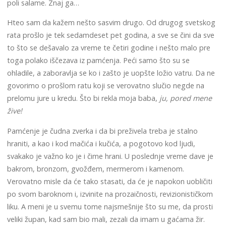
poli salame. Znaj ga…
Hteo sam da kažem nešto sasvim drugo. Od drugog svetskog
rata prošlo je tek sedamdeset pet godina, a sve se čini da sve
to što se dešavalo za vreme te četiri godine i nešto malo pre
toga polako iščezava iz pamćenja. Peći samo što su se
ohladile, a zaboravlja se ko i zašto je uopšte ložio vatru. Da ne
govorimo o prošlom ratu koji se verovatno slučio negde na
prelomu jure u kredu. Što bi rekla moja baba,
ju, pored mene
žive!
Pamćenje je čudna zverka i da bi preživela treba je stalno
hraniti, a kao i kod mačića i kučića, a pogotovo kod ljudi,
svakako je važno ko je i čime hrani. U poslednje vreme dave je
bakrom, bronzom, gvožđem, mermerom i kamenom.
Verovatno misle da će tako stasati, da će je napokon uobličiti
po svom baroknom i, izvinite na prozaičnosti, revizionističkom
liku. A meni je u svemu tome najsmešnije što su me, da prosti
veliki župan, kad sam bio mali, zezali da imam u gaćama žir.