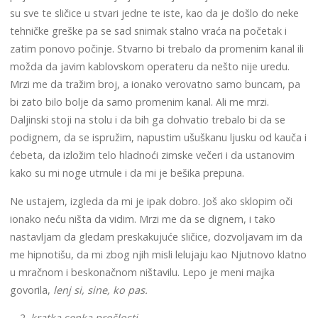
su sve te sličice u stvari jedne te iste, kao da je došlo do neke
tehničke greške pa se sad snimak stalno vraća na početak i
zatim ponovo počinje. Stvarno bi trebalo da promenim kanal ili
možda da javim kablovskom operateru da nešto nije uredu.
Mrzi me da tražim broj, a ionako verovatno samo buncam, pa
bi zato bilo bolje da samo promenim kanal. Ali me mrzi.
Daljinski stoji na stolu i da bih ga dohvatio trebalo bi da se
podignem, da se ispružim, napustim ušuškanu ljusku od kauča i
ćebeta, da izložim telo hladnoći zimske večeri i da ustanovim
kako su mi noge utrnule i da mi je bešika prepuna.
Ne ustajem, izgleda da mi je ipak dobro. Još ako sklopim oči
ionako neću ništa da vidim. Mrzi me da se dignem, i tako
nastavljam da gledam preskakujuće sličice, dozvoljavam im da
me hipnotišu, da mi zbog njih misli lelujaju kao Njutnovo klatno
u mračnom i beskonačnom ništavilu. Lepo je meni majka
govorila,
lenj si, sine, ko pas.
kratka senka prošlosti