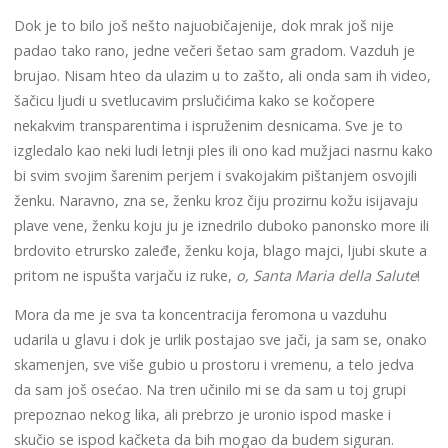
Dok je to bilo još nešto najuobičajenije, dok mrak još nije
padao tako rano, jedne večeri šetao sam gradom. Vazduh je
brujao. Nisam hteo da ulazim u to zašto, ali onda sam ih video,
šačicu ljudi u svetlucavim prslučićima kako se kočopere
nekakvim transparentima i ispruženim desnicama. Sve je to
izgledalo kao neki ludi letnji ples ili ono kad mužjaci nasrnu kako
bi svim svojim šarenim perjem i svakojakim pištanjem osvojili
ženku. Naravno, zna se, ženku kroz čiju prozirnu kožu isijavaju
plave vene, ženku koju ju je iznedrilo duboko panonsko more ili
brdovito etrursko zaleđe, ženku koja, blago majci, ljubi skute a
pritom ne ispušta varjaču iz ruke,
o, Santa Maria della Salute
!
Mora da me je sva ta koncentracija feromona u vazduhu
udarila u glavu i dok je urlik postajao sve jači, ja sam se, onako
skamenjen, sve više gubio u prostoru i vremenu, a telo jedva
da sam još osećao. Na tren učinilo mi se da sam u toj grupi
prepoznao nekog lika, ali prebrzo je uronio ispod maske i
skučio se ispod kačketa da bih mogao da budem siguran.