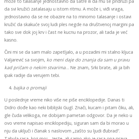
može to talasanje jednostavno da satre ili da mu se pridruži pa
da svi kružići zatalasaju u istom ritmu. A može i, viđi vraga,
jednostavno da se ne obazire na to minorno talasanje i ostavi
kružić da skakuće svoj ludi ples negde na društvenoj margini pa
tako sve dok joj krv i čast ne kucnu na prozor, ali tada je već
kasno.
Čini mi se da sam malo zapetljalo, a u pozadini mi stalno kljuca
Valjarević sa svojim,
ko meni daje do znanja da sam u pravu
kad pričam o nekim stvarima
… Ne znam, Srki brate, ali ja bih
ipak radije da verujem tebi.
bajka o promaji
U poslednje vreme niko više ne piše enciklopedije. Danas ti
Didro dođe kao neki biblijski Gugl. Znači, kucam i pitam čiku, ali,
gle čuda velikoga, ne dobijam pametan odgovor. Da je neko u
ovo vreme napisao enciklopediju, siguran sam da bi morao u
nju da uključi i članak s naslovom „zašto su ljudi đubrad“.
Tabula rasa, koji moj… Jeste, ali samo ako je rasa ona prava.