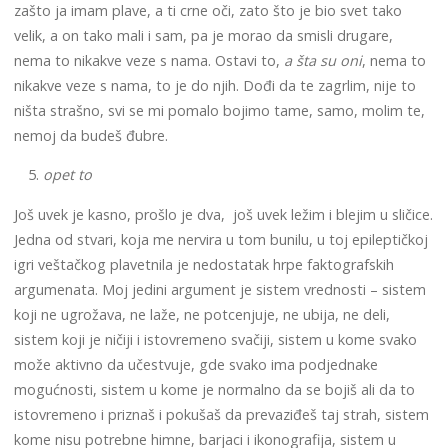
zašto ja imam plave, a ti crne oči, zato što je bio svet tako
velik, a on tako mali i sam, pa je morao da smisli drugare,
nema to nikakve veze s nama. Ostavi to,
a šta su oni
, nema to
nikakve veze s nama, to je do njih. Dođi da te zagrlim, nije to
ništa strašno, svi se mi pomalo bojimo tame, samo, molim te,
nemoj da budeš đubre.
opet to
Još uvek je kasno, prošlo je dva, još uvek ležim i blejim u sličice.
Jedna od stvari, koja me nervira u tom bunilu, u toj epileptičkoj
igri veštačkog plavetnila je nedostatak hrpe faktografskih
argumenata. Moj jedini argument je sistem vrednosti – sistem
koji ne ugrožava, ne laže, ne potcenjuje, ne ubija, ne deli,
sistem koji je ničiji i istovremeno svačiji, sistem u kome svako
može aktivno da učestvuje, gde svako ima podjednake
mogućnosti, sistem u kome je normalno da se bojiš ali da to
istovremeno i priznaš i pokušaš da prevaziđeš taj strah, sistem
kome nisu potrebne himne, barjaci i ikonografija, sistem u