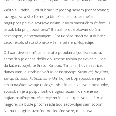
Zašto su, dakle, ljudi đubrad? Iz jednog sasvim jednostavnog
razloga, zato što to mogu biti. Kasnije u to se meša i
priglupost pa sve završava nekim jezivim sadističkim ćeifom. Ili
je pak bila priglupost prva? Ili strah prouzrokovan običnim
neznanjem, nepoznavanjem? Šta uopšte znači da si đubre?
Lepo rekoh, šteta što niko više ne piše enciklopedije.
Od pamtiveka smišljanje je bilo popularna ljudska rabota,
samo što je danas došlo do izmene uslova poslovanja. Hoću
da kažem, zajebite Erato, Kaliopu, Taliju i njihove sestrice,
danas vam je strah najveći izvor inspiracije.
Strah mi, boginjo,
pevaj, čoveka, Fobosu sina
. Um koji se boji sposoban je da
smisli najčudnovatije razloge i objašnjenja za svoje postupke,
sposoban je u potpunosti da uguši razum i da krene na
najfantastičnije putešestvije mržnje i netrpeljivosti. I što je
najgore, da bude pritom sadistički zadovoljan sam sobom.
Nema tu logike, uzročno-posledične veze, ma kakva