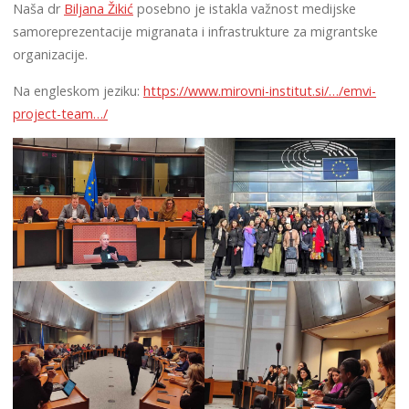
Naša dr
Biljana Žikić
posebno je istakla važnost medijske
samoreprezentacije migranata i infrastrukture za migrantske
organizacije.
Na engleskom jeziku:
https://www.mirovni-institut.si/…/emvi-
project-team…/