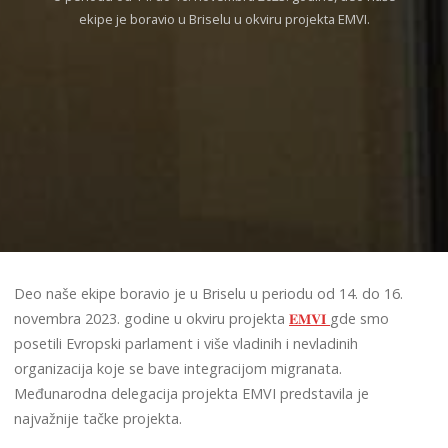
ekipe je boravio u Briselu u okviru projekta EMVI.
Deo naše ekipe boravio je u Briselu u periodu od 14. do 16.
novembra 2023. godine u okviru projekta
𝐄𝐌𝐕𝐈
gde smo
posetili Evropski parlament i više vladinih i nevladinih
organizacija koje se bave integracijom migranata.
Međunarodna delegacija projekta EMVI predstavila je
najvažnije tačke projekta.