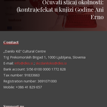
Očuvati sticaj okolnosti:
(kontra)efekat u knjizi Godine Ani
Erno
Contact
„Danilo Kiš“ Cultural Centre
Trg Prekomorskih Brigad 1, 1000 Ljubljana, Slovenia
E-mail:
info@dkis.si
;
skcdanilokis@dkis.si
Bank account: SI56 6100 0000 1772 828
Tax number: 91833663
Registration number: 3691071000
Mobile: +386 41 829 657
Support us