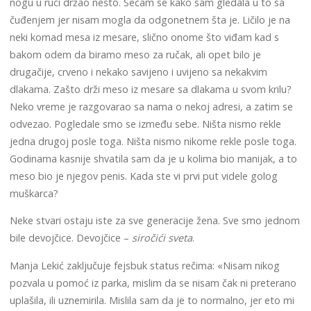
nogu u ruci držao nešto. Sećam se kako sam gledala u to sa
čuđenjem jer nisam mogla da odgonetnem šta je. Ličilo je na
neki komad mesa iz mesare, slično onome što viđam kad s
bakom odem da biramo meso za ručak, ali opet bilo je
drugačije, crveno i nekako savijeno i uvijeno sa nekakvim
dlakama. Zašto drži meso iz mesare sa dlakama u svom krilu?
Neko vreme je razgovarao sa nama o nekoj adresi, a zatim se
odvezao. Pogledale smo se između sebe. Ništa nismo rekle
jedna drugoj posle toga. Ništa nismo nikome rekle posle toga.
Godinama kasnije shvatila sam da je u kolima bio manijak, a to
meso bio je njegov penis. Kada ste vi prvi put videle golog
muškarca?
Neke stvari ostaju iste za sve generacije žena. Sve smo jednom
bile devojčice. Devojčice –
siročići sveta
.
Manja Lekić zaključuje fejsbuk status rečima: «Nisam nikog
pozvala u pomoć iz parka, mislim da se nisam čak ni preterano
uplašila, ili uznemirila. Mislila sam da je to normalno, jer eto mi