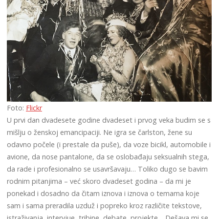
Foto:
Flickr
U prvi dan dvadesete godine dvadeset i prvog veka budim se s
mišlju o ženskoj emancipaciji. Ne igra se čarlston, žene su
odavno počele (i prestale da puše), da voze bicikl, automobile i
avione, da nose pantalone, da se oslobađaju seksualnih stega,
da rade i profesionalno se usavršavaju… Toliko dugo se bavim
rodnim pitanjima – već skoro dvadeset godina – da mi je
ponekad i dosadno da čitam iznova i iznova o temama koje
sam i sama preradila uzduž i popreko kroz različite tekstove,
istraživanja, intervjue, tribine, debate, projekte… Dešava mi se