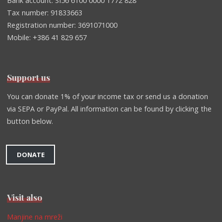
Bank account: SI56 6100 0000 1772 828
Tax number: 91833663
Registration number: 3691071000
Mobile: +386 41 829 657
Support us
You can donate 1% of your income tax or send us a donation
via SEPA or PayPal. All information can be found by clicking the
button below.
DONATE
Visit also
Manjine na mreži