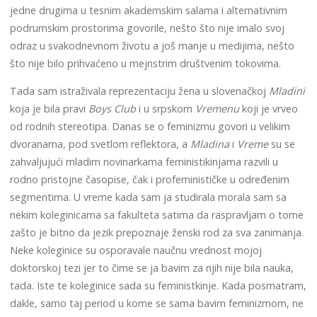
jedne drugima u tesnim akademskim salama i alternativnim
podrumskim prostorima govorile, nešto što nije imalo svoj
odraz u svakodnevnom životu a još manje u medijima, nešto
što nije bilo prihvaćeno u mejnstrim društvenim tokovima.
Tada sam istraživala reprezentaciju žena u slovenačkoj
Mladini
koja je bila pravi
Boys Club
i u srpskom
Vremenu
koji je vrveo
od rodnih stereotipa. Danas se o feminizmu govori u velikim
dvoranama, pod svetlom reflektora, a
Mladina
i
Vreme
su se
zahvaljujući mladim novinarkama feministikinjama razvili u
rodno pristojne časopise, čak i profeminističke u određenim
segmentima. U vreme kada sam ja studirala morala sam sa
nekim koleginicama sa fakulteta satima da raspravljam o tome
zašto je bitno da jezik prepoznaje ženski rod za sva zanimanja.
Neke koleginice su osporavale naučnu vrednost mojoj
doktorskoj tezi jer to čime se ja bavim za njih nije bila nauka,
tada. Iste te koleginice sada su feministkinje. Kada posmatram,
dakle, samo taj period u kome se sama bavim feminizmom, ne