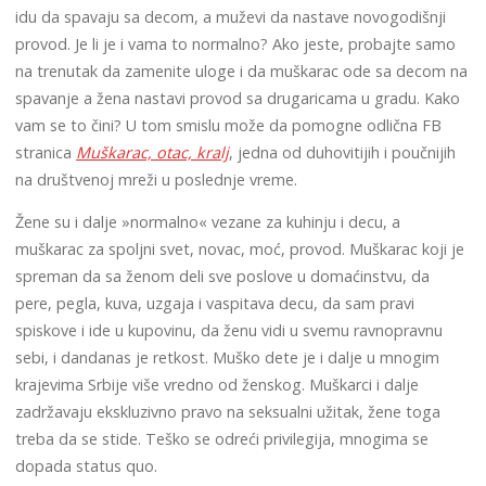
idu da spavaju sa decom, a muževi da nastave novogodišnji
provod. Je li je i vama to normalno? Ako jeste, probajte samo
na trenutak da zamenite uloge i da muškarac ode sa decom na
spavanje a žena nastavi provod sa drugaricama u gradu. Kako
vam se to čini? U tom smislu može da pomogne odlična FB
stranica
Muškarac, otac, kralj
, jedna od duhovitijih i poučnijih
na društvenoj mreži u poslednje vreme.
Žene su i dalje »normalno« vezane za kuhinju i decu, a
muškarac za spoljni svet, novac, moć, provod. Muškarac koji je
spreman da sa ženom deli sve poslove u domaćinstvu, da
pere, pegla, kuva, uzgaja i vaspitava decu, da sam pravi
spiskove i ide u kupovinu, da ženu vidi u svemu ravnopravnu
sebi, i dandanas je retkost. Muško dete je i dalje u mnogim
krajevima Srbije više vredno od ženskog. Muškarci i dalje
zadržavaju ekskluzivno pravo na seksualni užitak, žene toga
treba da se stide. Teško se odreći privilegija, mnogima se
dopada status quo.