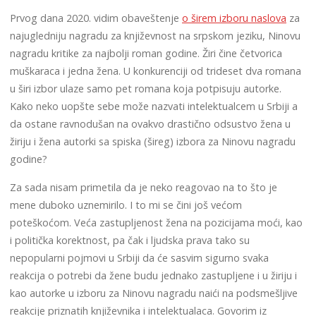
Prvog dana 2020. vidim obaveštenje
o širem izboru naslova
za
najugledniju nagradu za književnost na srpskom jeziku, Ninovu
nagradu kritike za najbolji roman godine. Žiri čine četvorica
muškaraca i jedna žena. U konkurenciji od trideset dva romana
u širi izbor ulaze samo pet romana koja potpisuju autorke.
Kako neko uopšte sebe može nazvati intelektualcem u Srbiji a
da ostane ravnodušan na ovakvo drastično odsustvo žena u
žiriju i žena autorki sa spiska (šireg) izbora za Ninovu nagradu
godine?
Za sada nisam primetila da je neko reagovao na to što je
mene duboko uznemirilo. I to mi se čini još većom
poteškoćom. Veća zastupljenost žena na pozicijama moći, kao
i politička korektnost, pa čak i ljudska prava tako su
nepopularni pojmovi u Srbiji da će sasvim sigurno svaka
reakcija o potrebi da žene budu jednako zastupljene i u žiriju i
kao autorke u izboru za Ninovu nagradu naići na podsmešljive
reakcije priznatih književnika i intelektualaca. Govorim iz