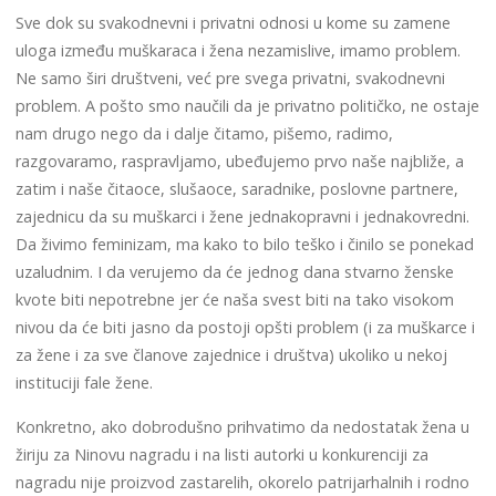
Sve dok su svakodnevni i privatni odnosi u kome su zamene
uloga između muškaraca i žena nezamislive, imamo problem.
Ne samo širi društveni, već pre svega privatni, svakodnevni
problem. A pošto smo naučili da je privatno političko, ne ostaje
nam drugo nego da i dalje čitamo, pišemo, radimo,
razgovaramo, raspravljamo, ubeđujemo prvo naše najbliže, a
zatim i naše čitaoce, slušaoce, saradnike, poslovne partnere,
zajednicu da su muškarci i žene jednakopravni i jednakovredni.
Da živimo feminizam, ma kako to bilo teško i činilo se ponekad
uzaludnim. I da verujemo da će jednog dana stvarno ženske
kvote biti nepotrebne jer će naša svest biti na tako visokom
nivou da će biti jasno da postoji opšti problem (i za muškarce i
za žene i za sve članove zajednice i društva) ukoliko u nekoj
instituciji fale žene.
Konkretno, ako dobrodušno prihvatimo da nedostatak žena u
žiriju za Ninovu nagradu i na listi autorki u konkurenciji za
nagradu nije proizvod zastarelih, okorelo patrijarhalnih i rodno