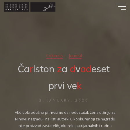
Skip
to
content
Columns
Journal
Č
a
r
l
s
t
o
n
z
a
d
v
a
d
e
s
e
t
p
r
v
i
v
e
k
2. JANUARY, 2020
Ako dobrodušno prihvatimo da nedostatak žena u žiriju za
Ninovu nagradu i na listi autorki u konkurenciji za nagradu
nije proizvod zastarelih, okorelo patrijarhalnih i rodno