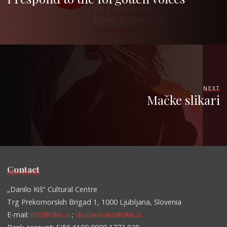
NEXT
Mačke slikari
Contact
„Danilo Kiš“ Cultural Centre
Trg Prekomorskih Brigad 1, 1000 Ljubljana, Slovenia
E-mail:
info@dkis.si
;
skcdanilokis@dkis.si