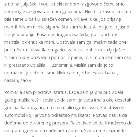
smo na ljuljaške, i vodile neki random razgovor o čemu smo
već mogle razgovarati u tim godinama. Nije bilo kasno, i nismo
bile same u parku. Iskežen osmeh. Prljave ruke. Jos prljaviji
mantil. Nisam ni bila sigurna šta sam videla. Ali mi je bilo jasno
šta je u pitanju. Prišao je drugarici sa leđa, go ispod tog
mantila, okrenut ka meni. Opsovala sam ga, mislim tada prvi
put u životu, uhvatila drugaricu za ruku i pohitala sa ljuljaške.
Nisam nikog pozvala u pomoć iz parka, mislim da se nisam čak
ni preterano uplašila, ili uznemirila. Mislila sam da je to
normalno, jer eto mi smo klinke a on je: bolestan, bahat,
nasilan, zao.«
Pomislila sam pročitavši status, kada sam ja prvi put videla
golog muškarca? I setila se da sam i ja tada imala oko desetak
godina. Sa drugaricama sam u ulici igrala lastiš. Zaustavio se
automobil koji je vozio odrastao muškarac. Pozvao nas je da
dođemo do otvorenog prozora. Raspitivao se da li možemo da
mu pomognemo da nađe neku adresu. Sve vreme je između