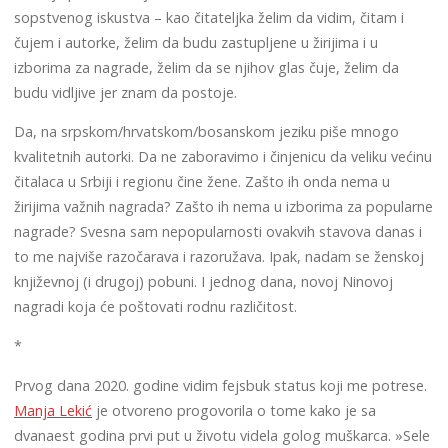
sopstvenog iskustva – kao čitateljka želim da vidim, čitam i
čujem i autorke, želim da budu zastupljene u žirijima i u
izborima za nagrade, želim da se njihov glas čuje, želim da
budu vidljive jer znam da postoje.
Da, na srpskom/hrvatskom/bosanskom jeziku piše mnogo
kvalitetnih autorki. Da ne zaboravimo i činjenicu da veliku većinu
čitalaca u Srbiji i regionu čine žene. Zašto ih onda nema u
žirijima važnih nagrada? Zašto ih nema u izborima za popularne
nagrade? Svesna sam nepopularnosti ovakvih stavova danas i
to me najviše razočarava i razoružava. Ipak, nadam se ženskoj
književnoj (i drugoj) pobuni. I jednog dana, novoj Ninovoj
nagradi koja će poštovati rodnu različitost.
*
Prvog dana 2020. godine vidim fejsbuk status koji me potrese.
Manja Lekić
je otvoreno progovorila o tome kako je sa
dvanaest godina prvi put u životu videla golog muškarca. »Sele