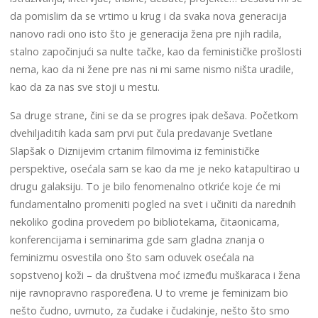
da pomislim da se vrtimo u krug i da svaka nova generacija
nanovo radi ono isto što je generacija žena pre njih radila,
stalno započinjući sa nulte tačke, kao da feminističke prošlosti
nema, kao da ni žene pre nas ni mi same nismo ništa uradile,
kao da za nas sve stoji u mestu.
Sa druge strane, čini se da se progres ipak dešava. Početkom
dvehiljaditih kada sam prvi put čula predavanje Svetlane
Slapšak o Diznijevim crtanim filmovima iz feminističke
perspektive, osećala sam se kao da me je neko katapultirao u
drugu galaksiju. To je bilo fenomenalno otkriće koje će mi
fundamentalno promeniti pogled na svet i učiniti da narednih
nekoliko godina provedem po bibliotekama, čitaonicama,
konferencijama i seminarima gde sam gladna znanja o
feminizmu osvestila ono što sam oduvek osećala na
sopstvenoj koži – da društvena moć između muškaraca i žena
nije ravnopravno raspoređena. U to vreme je feminizam bio
nešto čudno, uvrnuto, za čudake i čudakinje, nešto što smo