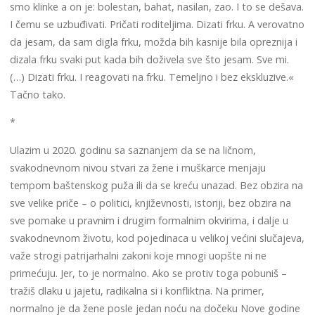
smo klinke a on je: bolestan, bahat, nasilan, zao. I to se dešava.
I čemu se uzbuđivati. Pričati roditeljima. Dizati frku. A verovatno
da jesam, da sam digla frku, možda bih kasnije bila opreznija i
dizala frku svaki put kada bih doživela sve što jesam. Sve mi.
(…) Dizati frku. I reagovati na frku. Temeljno i bez ekskluzive.«
Tačno tako.
*
Ulazim u 2020. godinu sa saznanjem da se na ličnom,
svakodnevnom nivou stvari za žene i muškarce menjaju
tempom baštenskog puža ili da se kreću unazad. Bez obzira na
sve velike priče – o politici, književnosti, istoriji, bez obzira na
sve pomake u pravnim i drugim formalnim okvirima, i dalje u
svakodnevnom životu, kod pojedinaca u velikoj većini slučajeva,
važe strogi patrijarhalni zakoni koje mnogi uopšte ni ne
primećuju. Jer, to je normalno. Ako se protiv toga pobuniš –
tražiš dlaku u jajetu, radikalna si i konfliktna. Na primer,
normalno je da žene posle jedan noću na dočeku Nove godine