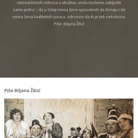
neosvešćenih odnosa u društvu, onda možemo zaključiti
samo jedno – da u Srbiji nema žena sposobnih da žiriraju i da
nema žena kvalitetnih pisaca, odnosno da ih je tek nekolicina.
Piše: Biljana Žikić
Piše Biljana Žikić