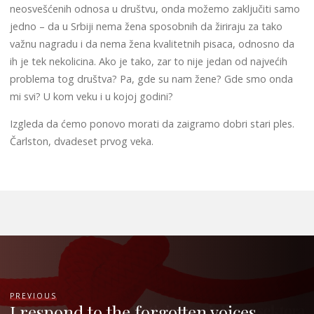
neosvešćenih odnosa u društvu, onda možemo zaključiti samo
jedno – da u Srbiji nema žena sposobnih da žiriraju za tako
važnu nagradu i da nema žena kvalitetnih pisaca, odnosno da
ih je tek nekolicina. Ako je tako, zar to nije jedan od najvećih
problema tog društva? Pa, gde su nam žene? Gde smo onda
mi svi? U kom veku i u kojoj godini?
Izgleda da ćemo ponovo morati da zaigramo dobri stari ples.
Čarlston, dvadeset prvog veka.
PREVIOUS
I respond to the forgotten voices