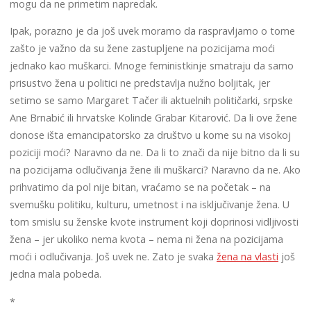
mogu da ne primetim napredak.
Ipak, porazno je da još uvek moramo da raspravljamo o tome
zašto je važno da su žene zastupljene na pozicijama moći
jednako kao muškarci. Mnoge feministkinje smatraju da samo
prisustvo žena u politici ne predstavlja nužno boljitak, jer
setimo se samo Margaret Tačer ili aktuelnih političarki, srpske
Ane Brnabić ili hrvatske Kolinde Grabar Kitarović. Da li ove žene
donose išta emancipatorsko za društvo u kome su na visokoj
poziciji moći? Naravno da ne. Da li to znači da nije bitno da li su
na pozicijama odlučivanja žene ili muškarci? Naravno da ne. Ako
prihvatimo da pol nije bitan, vraćamo se na početak – na
svemušku politiku, kulturu, umetnost i na isključivanje žena. U
tom smislu su ženske kvote instrument koji doprinosi vidljivosti
žena – jer ukoliko nema kvota – nema ni žena na pozicijama
moći i odlučivanja. Još uvek ne. Zato je svaka
žena na vlasti
još
jedna mala pobeda.
*