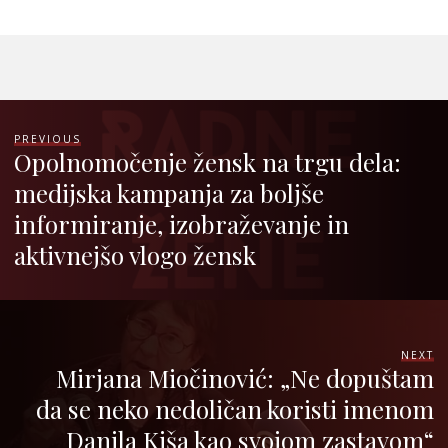
PREVIOUS
Opolnomočenje žensk na trgu dela:
medijska kampanja za boljše
informiranje, izobraževanje in
aktivnejšo vlogo žensk
NEXT
Mirjana Miočinović: „Ne dopuštam
da se neko nedoličan koristi imenom
Danila Kiša kao svojom zastavom“