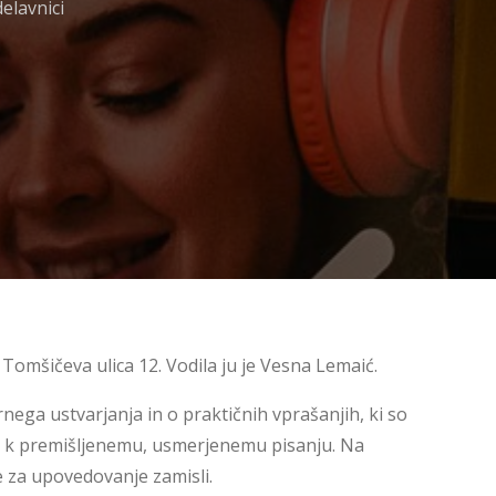
elavnici
 Tomšičeva ulica 12. Vodila ju je Vesna Lemaić.
rnega ustvarjanja in o praktičnih vprašanjih, ki so
ega k premišljenemu, usmerjenemu pisanju. Na
ke za upovedovanje zamisli.