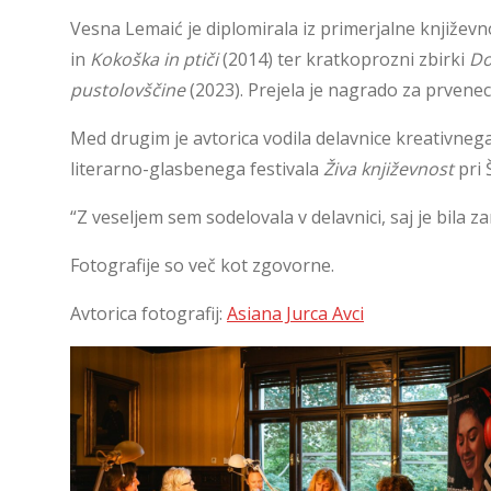
Vesna Lemaić je diplomirala iz primerjalne književno
in
Kokoška in ptiči
(2014) ter kratkoprozni zbirki
Do
pustolovščine
(2023). Prejela je nagrado za prvene
Med drugim je avtorica vodila delavnice kreativnega 
literarno-glasbenega festivala
Živa književnost
pri 
“Z veseljem sem sodelovala v delavnici, saj je bila z
Fotografije so več kot zgovorne.
Avtorica fotografij:
Asiana Jurca Avci