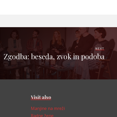
NEXT
Zgodba: beseda, zvok in podoba
Visit also
Manjine na mreži
Radne žene