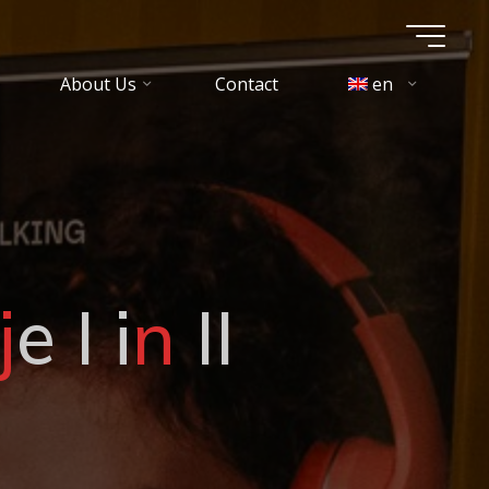
About Us
Contact
en
j
e
I
i
n
I
I