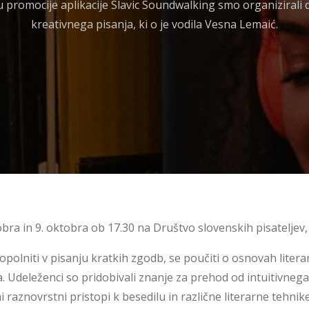
u promocije aplikacije Slavic Soundwalking smo organizirali d
kreativnega pisanja, ki o je vodila Vesna Lemaić.
tobra in 9. oktobra ob 17.30 na Društvo slovenskih pisateljev,
popolniti v pisanju kratkih zgodb, se poučiti o osnovah litera
la. Udeleženci so pridobivali znanje za prehod od intuitivn
i raznovrstni pristopi k besedilu in različne literarne tehni