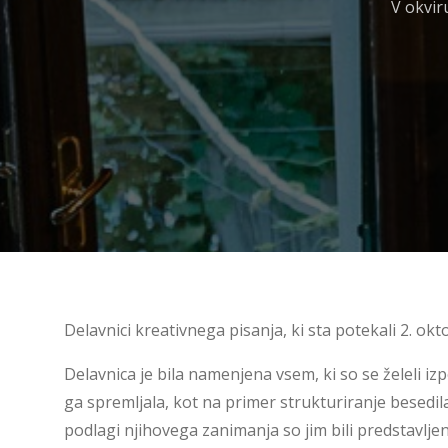
V okvir
Delavnici kreativnega pisanja, ki sta potekali 2. ok
Delavnica je bila namenjena vsem, ki so se želeli iz
ga spremljala, kot na primer strukturiranje besedi
podlagi njihovega zanimanja so jim bili predstavljen