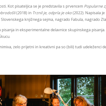
sti. Kot pisateljica se je predstavila s prvencem
Popularne 
brodošli
(2018) in
Trznil je, odprla je oko
(2022). Napisala je 
c Slovenskega knjižnega sejma, nagrado Fabula, nagrado Zla
pisanja in eksperimentalne delavnice skupinskega pisanja. Že
Škucu.
animiva, zelo prijetni in kreativni pa so (bili) tudi udeleženc