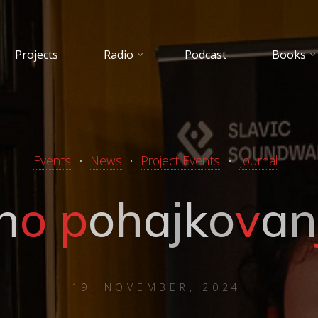
Projects
Radio
Podcast
Books
Events
News
Project Events
Journal
n
o
p
o
h
a
j
k
o
v
a
n
19. NOVEMBER, 2024