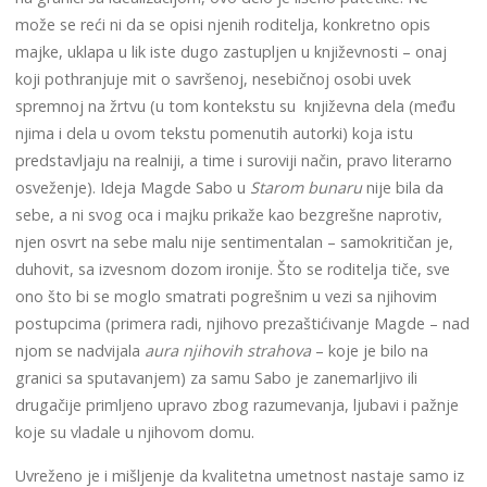
može se reći ni da se opisi njenih roditelja, konkretno opis
majke, uklapa u lik iste dugo zastupljen u književnosti – onaj
koji pothranjuje mit o savršenoj, nesebičnoj osobi uvek
spremnoj na žrtvu (u tom kontekstu su književna dela (među
njima i dela u ovom tekstu pomenutih autorki) koja istu
predstavljaju na realniji, a time i suroviji način, pravo literarno
osveženje). Ideja Magde Sabo u
Starom bunaru
nije bila da
sebe, a ni svog oca i majku prikaže kao bezgrešne naprotiv,
njen osvrt na sebe malu nije sentimentalan – samokritičan je,
duhovit, sa izvesnom dozom ironije. Što se roditelja tiče, sve
ono što bi se moglo smatrati pogrešnim u vezi sa njihovim
postupcima (primera radi, njihovo prezaštićivanje Magde – nad
njom se nadvijala
aura njihovih strahova
– koje je bilo na
granici sa sputavanjem) za samu Sabo je zanemarljivo ili
drugačije primljeno upravo zbog razumevanja, ljubavi i pažnje
koje su vladale u njihovom domu.
Uvreženo je i mišljenje da kvalitetna umetnost nastaje samo iz