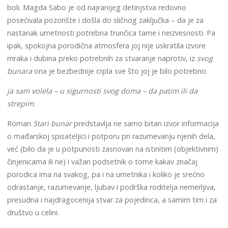
boli. Magda Sabo je od najranijeg detinjstva redovno
posećivala pozorište i došla do sličnog zaključka – da je za
nastanak umetnosti potrebna trunčica tame i neizvesnosti. Pa
ipak, spokojna porodična atmosfera joj nije uskratila izvore
mraka i dubina preko potrebnih za stvaranje naprotiv, iz
svog
bunara
ona je bezbednije crpla sve što joj je bilo potrebno.
ja sam volela – u sigurnosti svog doma – da patim ili da
strepim.
Roman
Stari bunar
predstavlja ne samo bitan izvor informacija
o mađarskoj spisateljici i potporu pri razumevanju njenih dela,
već (bilo da je u potpunosti zasnovan na istinitim (objektivnim)
činjenicama ili ne) i važan podsetnik o tome kakav značaj
porodica ima na svakog, pa i na umetnika i koliko je srećno
odrastanje, razumevanje, ljubav i podrška roditelja nemerljiva,
presudna i najdragocenija stvar za pojedinca, a samim tim i za
društvo u celini.