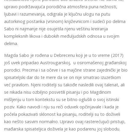
upravo podržavajuća porodična atmosfera puna nežnosti,
ljubavi i razumevanja, odigrala je ključnu ulogu na putu
autorkinog postanka (vrsnom) književnicom i sudeći po delima
Sabo ni najmanje nije osujetila njenu veštinu kreiranja
kompleksnih likova i dubokih međuljudskih odnosa u svojim
delima.
Magda Sabo je rođena u Debrecenu koji je u to vreme (2017)
još uvek pripadao Austrougarskoj, u osiromašenoj građanskoj
porodici. Precima i sa očeve i sa majčine strane zajednički je bio
spisateljski dar do te mere da se on nije smatrao izuzetkom
već pravilom. Njeni roditelji su takođe nasledili ovaj talenat, ali
se nikada nisu ozbiljno posvetili pisanju i po Magdinom
mišljenju u tom kontekstu su se bitno oglušili o svoj istinski
poziv. Kako navodi i nju su reči oduvek opčinjavale i kada je
počela pokazivati sklonost ka pisanju, roditelji su to doživeli
kao nešto sasvim normalno. Upravo ovaj rasterećujući pristup,
mađarska spisateljica doživela je kao podarenu joj slobodu.