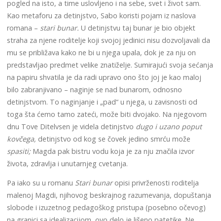
pogled na isto, a time uslovljeno i na sebe, svet i život sam.
Kao metaforu za detinjstvo, Sabo koristi pojam iz naslova
romana –
stari bunar.
U detinjstvu taj bunar je bio objekt
straha za njene roditelje koji svojoj jedinici nisu dozvoljavali da
mu se približava kako ne bi u njega upala, dok je za nju on
predstavljao predmet velike znatiželje. Sumirajući svoja sećanja
na papiru shvatila je da radi upravo ono što joj je kao maloj
bilo zabranjivano – naginje se nad bunarom, odnosno
detinjstvom. To naginjanje i „pad“ u njega, u zavisnosti od
toga šta ćemo tamo zateći, može biti dvojako. Na njegovom
dnu Tove Ditelvsen je videla detinjstvo
dugo i uzano poput
kovčega,
detinjstvo od kog se čovek jedino smrću može
spasiti;
Magda pak bistru vodu koja je za nju značila izvor
života, zdravlja i unutarnjeg cvetanja.
Pa iako su u romanu
Stari bunar
opisi privrženosti roditelja
malenoj Magdi, njihovog beskrajnog razumevanja, dopuštanja
slobode i izuzetnog pedagoškog pristupa (posebno očevog)
na granici sa idealizacijom, ovo delo je lišeno patetike. Ne