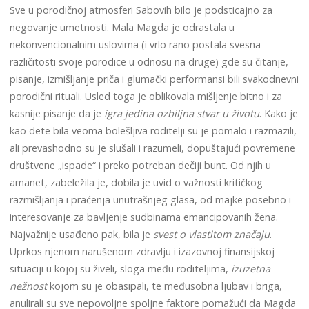
Sve u porodičnoj atmosferi Sabovih bilo je podsticajno za
negovanje umetnosti. Mala Magda je odrastala u
nekonvencionalnim uslovima (i vrlo rano postala svesna
različitosti svoje porodice u odnosu na druge) gde su čitanje,
pisanje, izmišljanje priča i glumački performansi bili svakodnevni
porodični rituali. Usled toga je oblikovala mišljenje bitno i za
kasnije pisanje da je
igra jedina ozbiljna stvar u životu
. Kako je
kao dete bila veoma bolešljiva roditelji su je pomalo i razmazili,
ali prevashodno su je slušali i razumeli, dopuštajući povremene
društvene „ispade“ i preko potreban dečiji bunt. Od njih u
amanet, zabeležila je, dobila je uvid o važnosti kritičkog
razmišljanja i praćenja unutrašnjeg glasa, od majke posebno i
interesovanje za bavljenje sudbinama emancipovanih žena.
Najvažnije usađeno pak, bila je
svest o vlastitom značaju
.
Uprkos njenom narušenom zdravlju i izazovnoj finansijskoj
situaciji u kojoj su živeli, sloga među roditeljima,
izuzetna
nežnost
kojom su je obasipali, te međusobna ljubav i briga,
anulirali su sve nepovoljne spoljne faktore pomažući da Magda