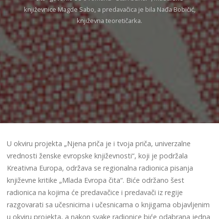
književnice Magde Sabo, a predavačica je bila Nađa Bobičić,
književna teoretičarka.
U okviru projekta „Njena priča je i tvoja priča, univerzalne
vrednosti ženske evropske književnosti“, koji je podržala
Kreativna Europa, održava se regionalna radionica pisanja
književne kritike „Mlada Evropa čita“. Biće održano šest
radionica na kojima će predavačice i predavači iz regije
razgovarati sa učesnicima i učesnicama o knjigama objavljenim
u okviru projekta, a nakon svake radionice biće odabrana jedna