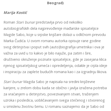
Beograd)
Marija Kostić
Roman
Stari bunar
predstavlja prvo od nekoliko
autobiografskih dela najprevođenije mađarske spisateljice
Magde Sabo, koje u srpske knjižare dolazi u odličnom prevodu
Marka Čudića. U ovom romanu autorka opisuje rane godine
svog detinjstva i poput svih (auto)biografija umetnika i ova je
važna za uvid u to kakvo je bilo najuže, pa zatim i šire,
društveno okruženje poznate spisateljice, gde je zasejana klica
njenog spisateljskog umeća i opredeljenja, odakle je crpla ideje
i inspiraciju za zaplete budućih romana kao i za izgradnju likova.
Stari bunar
Magda Sabo je napisala na sredini književne
karijere, u zrelom dobu kada se obično i javlja izražena potreba
za vraćanjem u detinjstvo, povezivanjem stvari, traženjem
uzroka i posledica, uobličavanjem svega stečenog i stvorenog
u smislenu životnu šemu. U romanu saznajemo da je Sabo od