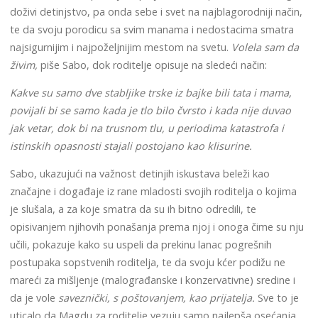
doživi detinjstvo, pa onda sebe i svet na najblagorodniji način,
te da svoju porodicu sa svim manama i nedostacima smatra
najsigurnijim i najpoželjnijim mestom na svetu.
Volela sam da
živim,
piše Sabo, dok roditelje opisuje na sledeći način:
Kakve su samo dve stabljike trske iz bajke bili tata i mama,
povijali bi se samo kada je tlo bilo čvrsto i kada nije duvao
jak vetar, dok bi na trusnom tlu, u periodima katastrofa i
istinskih opasnosti stajali postojano kao klisurine.
Sabo, ukazujući na važnost detinjih iskustava beleži kao
značajne i događaje iz rane mladosti svojih roditelja o kojima
je slušala, a za koje smatra da su ih bitno odredili, te
opisivanjem njihovih ponašanja prema njoj i onoga čime su nju
učili, pokazuje kako su uspeli da prekinu lanac pogrešnih
postupaka sopstvenih roditelja, te da svoju kćer podižu ne
mareći za mišljenje (malograđanske i konzervativne) sredine i
da je vole
saveznički, s poštovanjem, kao prijatelja.
Sve to je
uticalo da Magdu za roditelje vezuju samo najlepša osećanja.