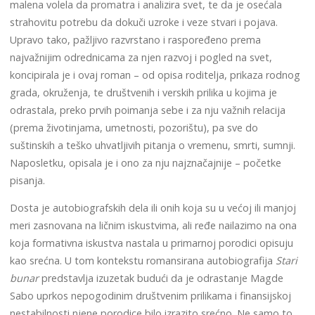
malena volela da promatra i analizira svet, te da je osećala
strahovitu potrebu da dokuči uzroke i veze stvari i pojava.
Upravo tako, pažljivo razvrstano i raspoređeno prema
najvažnijim odrednicama za njen razvoj i pogled na svet,
koncipirala je i ovaj roman – od opisa roditelja, prikaza rodnog
grada, okruženja, te društvenih i verskih prilika u kojima je
odrastala, preko prvih poimanja sebe i za nju važnih relacija
(prema životinjama, umetnosti, pozorištu), pa sve do
suštinskih a teško uhvatljivih pitanja o vremenu, smrti, sumnji.
Naposletku, opisala je i ono za nju najznačajnije – početke
pisanja.
Dosta je autobiografskih dela ili onih koja su u većoj ili manjoj
meri zasnovana na ličnim iskustvima, ali ređe nailazimo na ona
koja formativna iskustva nastala u primarnoj porodici opisuju
kao srećna. U tom kontekstu romansirana autobiografija
Stari
bunar
predstavlja izuzetak budući da je odrastanje Magde
Sabo uprkos nepogodinim društvenim prilikama i finansijskoj
nestabilnosti njene porodice bilo izrazito srećno. Ne samo to,