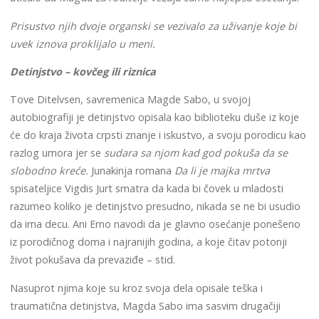
Prisustvo njih dvoje organski se vezivalo za uživanje koje bi
uvek iznova proklijalo u meni.
Detinjstvo – kovčeg ili riznica
Tove Ditelvsen, savremenica Magde Sabo, u svojoj
autobiografiji je detinjstvo opisala kao biblioteku duše iz koje
će do kraja života crpsti znanje i iskustvo, a svoju porodicu kao
razlog umora jer se
sudara sa njom kad god pokuša da se
slobodno kreće.
Junakinja romana
Da li je majka mrtva
spisateljice Vigdis Jurt smatra da kada bi čovek u mladosti
razumeo koliko je detinjstvo presudno, nikada se ne bi usudio
da ima decu. Ani Erno navodi da je glavno osećanje ponešeno
iz porodičnog doma i najranijih godina, a koje čitav potonji
život pokušava da prevaziđe – stid.
Nasuprot njima koje su kroz svoja dela opisale teška i
traumatična detinjstva, Magda Sabo ima sasvim drugačiji