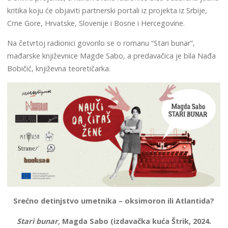
kritika koju će objaviti partnerski portali iz projekta iz Srbije,
Crne Gore, Hrvatske, Slovenije i Bosne i Hercegovine.
Na četvrtoj radionici govorilo se o romanu “Stari bunar”,
mađarske književnice Magde Sabo, a predavačica je bila Nađa
Bobičić, književna teoretičarka.
Srećno detinjstvo umetnika – oksimoron ili Atlantida?
Stari bunar,
Magda Sabo (izdavačka kuća Štrik, 2024.