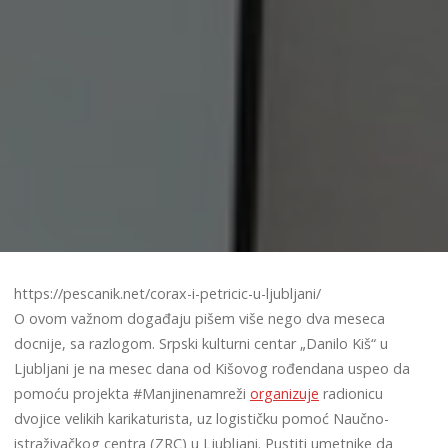
https://pescanik.net/corax-i-petricic-u-ljubljani/
O ovom važnom događaju pišem više nego dva meseca
docnije, sa razlogom. Srpski kulturni centar „Danilo Kiš“ u
Ljubljani je na mesec dana od Kišovog rođendana uspeo da
pomoću projekta #Manjinenamreži
organizuje
radionicu
dvojice velikih karikaturista, uz logističku pomoć Naučno-
istraživačkog centra (ZRC) u Ljubljani. Pustiti umetnike da