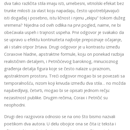
dva tako različita stila imaju isti, urnebesni, vitriolski efekat bez
trunke milosti za vlast koju napadaju, često upotrebljavajući
isti događaj i posebno, istu ličnost i njenu „ekipu“ tokom dužeg
vremena? Nijedna od ovih odlika na prvi pogled, naime, ne bi
obećavala uspeh i trajnost uspeha. Prvi odgovor je svakako da
se upravo u efektu kontinuiteta najbolje prepoznaje očajanje,
ali i stalni otpor žrtava. Drugi odgovor je u kontrastu između
Coraxove hladne, apstraktne formule, koju on ponekad razbija
realističnim detaljem, i Petričićevog baroknog, minucioznog
građenja detalja figura koje se često nalaze u praznom,
apstraktnom prostoru. Treći odgovor mogao bi se povezati sa
temporalnošću, nizom koji krivuda između dva stila… no možda
najubedljiviji, četvrti, mogao bi se opisati jednom rečju:
nezasitnost publike. Drugim rečima, Corax i Petričić su
neophodni.
Drugi deo razgovora odnosio se na ono što bismo nazvali
poetikom dva autora. U delu obojice ona se čita iz teksta i