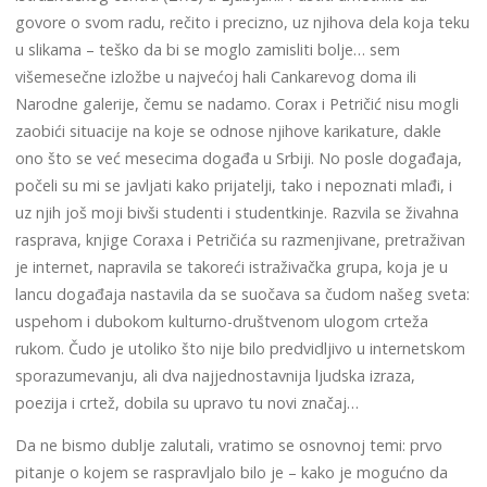
govore o svom radu, rečito i precizno, uz njihova dela koja teku
u slikama – teško da bi se moglo zamisliti bolje… sem
višemesečne izložbe u najvećoj hali Cankarevog doma ili
Narodne galerije, čemu se nadamo. Corax i Petričić nisu mogli
zaobići situacije na koje se odnose njihove karikature, dakle
ono što se već mesecima događa u Srbiji. No posle događaja,
počeli su mi se javljati kako prijatelji, tako i nepoznati mlađi, i
uz njih još moji bivši studenti i studentkinje. Razvila se živahna
rasprava, knjige Coraxa i Petričića su razmenjivane, pretraživan
je internet, napravila se takoreći istraživačka grupa, koja je u
lancu događaja nastavila da se suočava sa čudom našeg sveta:
uspehom i dubokom kulturno-društvenom ulogom crteža
rukom. Čudo je utoliko što nije bilo predvidljivo u internetskom
sporazumevanju, ali dva najjednostavnija ljudska izraza,
poezija i crtež, dobila su upravo tu novi značaj…
Da ne bismo dublje zalutali, vratimo se osnovnoj temi: prvo
pitanje o kojem se raspravljalo bilo je – kako je mogućno da