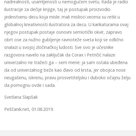
nadrealnosti, usamljenosti u nemogućem svetu. Kada je radio
ilustracije za dečije knjige, taj je postupak proizvodio
jedinstvenu decu koja misle: mali mislioci veoma su retki u
globalnoj kreativnosti ilustratora za decu. U karikaturama ovaj
njegov postupak postaje osnovni semiotički okvir, zapravo
obrt ose za nužno gubljenje ravnoteže sveta koji se odlično
snalazi u svojoj zločinačkoj ludosti. Sve ovo je učesnike
razgovora navelo na zaključak da Corax i Petričić nalaze
univerzalno ne tražeći ga – sem mene: ja sam ostala ubeđena
da od univerzalnog beže kao đavo od krsta, jer obojica nose
neugašenu, iskrenu, pravu prosvetiteljsku i duboko očajnu želju
da pomognu ovde i sada.
Svetlana Slapšak
Peščanik.net, 01.06.2019.