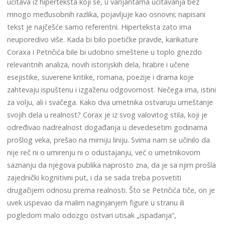
učitava iz hiperteksta koji se, u varijantama učitavanja bez
mnogo međusobnih razlika, pojavljuje kao osnovni; napisani
tekst je najčešće samo referentni. Hiperteksta zato ima
neuporedivo više. Kada bi bilo poetičke pravde, karikature
Coraxa i Petričića bile bi udobno smeštene u toplo gnezdo
relevantnih analiza, novih istorijskih dela, hrabre i učene
esejistike, suverene kritike, romana, poezije i drama koje
zahtevaju ispuštenu i izgaženu odgovornost. Nečega ima, istini
za volju, ali i svačega. Kako dva umetnika ostvaruju umeštanje
svojih dela u realnost? Corax je iz svog valovitog stila, koji je
određivao nadrealnost događanja u devedesetim godinama
prošlog veka, prešao na mirniju liniju. Svima nam se učinilo da
nije reč ni o umirenju ni o odustajanju, već o umetnikovom
saznanju da njegova publika naprosto zna, da je sa njim prošla
zajednički kognitivni put, i da se sada treba posvetiti
drugačijem odnosu prema realnosti. Što se Petričića tiče, on je
uvek uspevao da malim naginjanjem figure u stranu ili
pogledom malo odozgo ostvari utisak „ispadanja“,