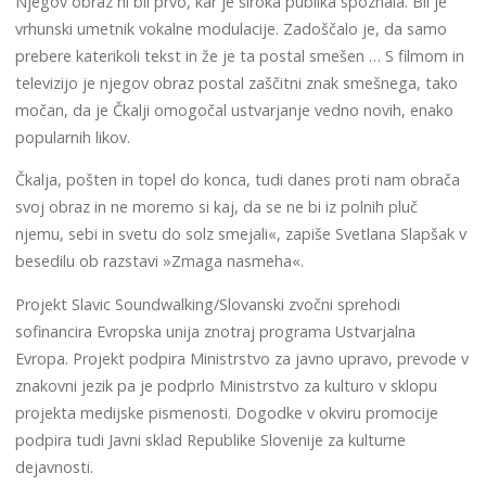
Njegov obraz ni bil prvo, kar je široka publika spoznala. Bil je
vrhunski umetnik vokalne modulacije. Zadoščalo je, da samo
prebere katerikoli tekst in že je ta postal smešen … S filmom in
televizijo je njegov obraz postal zaščitni znak smešnega, tako
močan, da je Čkalji omogočal ustvarjanje vedno novih, enako
popularnih likov.
Čkalja, pošten in topel do konca, tudi danes proti nam obrača
svoj obraz in ne moremo si kaj, da se ne bi iz polnih pluč
njemu, sebi in svetu do solz smejali«, zapiše Svetlana Slapšak v
besedilu ob razstavi »Zmaga nasmeha«.
Projekt Slavic Soundwalking/Slovanski zvočni sprehodi
sofinancira Evropska unija znotraj programa Ustvarjalna
Evropa. Projekt podpira Ministrstvo za javno upravo, prevode v
znakovni jezik pa je podprlo Ministrstvo za kulturo v sklopu
projekta medijske pismenosti. Dogodke v okviru promocije
podpira tudi Javni sklad Republike Slovenije za kulturne
dejavnosti.