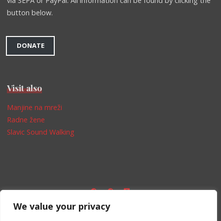
via SEPA or PayPal. All information can be found by clicking the
button below.
DONATE
Visit also
Manjine na mreži
Radne žene
Slavic Sound Walking
We value your privacy
Impressum