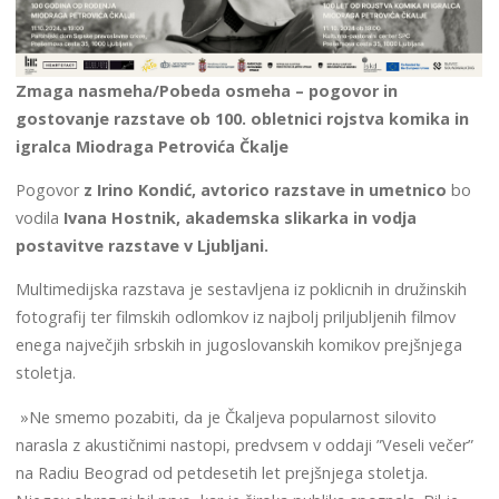
Zmaga nasmeha/Pobeda osmeha – pogovor in
gostovanje razstave ob 100. obletnici rojstva komika in
igralca Miodraga Petrovića Čkalje
Pogovor
z Irino Kondić, avtorico razstave in umetnico
bo
vodila
Ivana Hostnik, akademska slikarka in vodja
postavitve razstave v Ljubljani.
Multimedijska razstava je sestavljena iz poklicnih in družinskih
fotografij ter filmskih odlomkov iz najbolj priljubljenih filmov
enega največjih srbskih in jugoslovanskih komikov prejšnjega
stoletja.
»Ne smemo pozabiti, da je Čkaljeva popularnost silovito
narasla z akustičnimi nastopi, predvsem v oddaji ”Veseli večer”
na Radiu Beograd od petdesetih let prejšnjega stoletja.